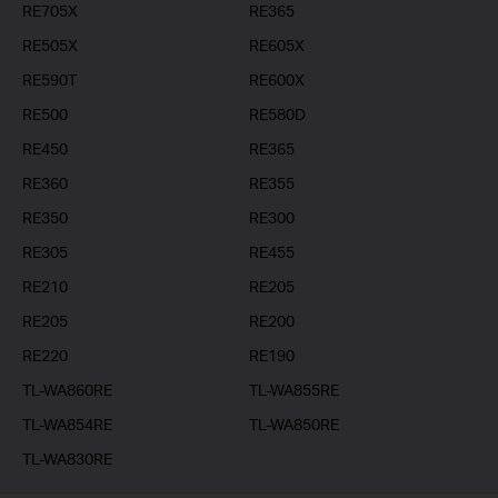
RE705X
RE365
RE505X
RE605X
RE590T
RE600X
RE500
RE580D
RE450
RE365
RE360
RE355
RE350
RE300
RE305
RE455
RE210
RE205
RE205
RE200
RE220
RE190
TL-WA860RE
TL-WA855RE
TL-WA854RE
TL-WA850RE
TL-WA830RE