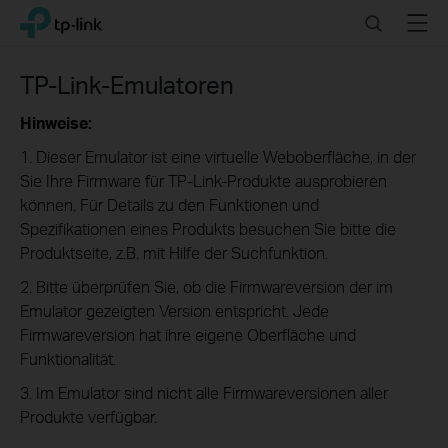
Click
Search
Menu
TP-Link, Reliably Smart
to
skip
the
TP-Link-Emulatoren
navigation
bar
Hinweise:
1. Dieser Emulator ist eine virtuelle Weboberfläche, in der
Sie Ihre Firmware für TP-Link-Produkte ausprobieren
können. Für Details zu den Funktionen und
Spezifikationen eines Produkts besuchen Sie bitte die
Produktseite, z.B. mit Hilfe der Suchfunktion.
2. Bitte überprüfen Sie, ob die Firmwareversion der im
Emulator gezeigten Version entspricht. Jede
Firmwareversion hat ihre eigene Oberfläche und
Funktionalität.
3. Im Emulator sind nicht alle Firmwareversionen aller
Produkte verfügbar.