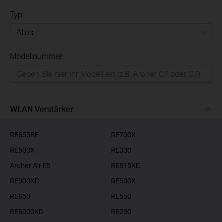
Typ:
Alles
Modellnummer:
Privatanwender
Smart-Home
Businessanwender
WLAN Verstärker
Service-Provider
RE655BE
RE700X
RE500X
RE330
Archer Air E5
RE815XE
RE900XD
RE500X
RE650
RE550
RE6000XD
RE230