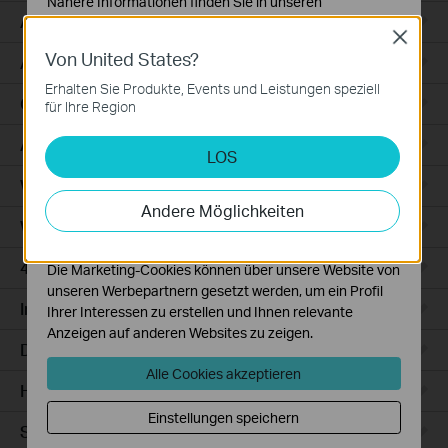
Nähere Informationen finden Sie in unseren
Access
Datenschutzhinweisen
.
Close
Von United States?
Notwendige Cookies
Access Pro
Diese Cookies sind zur Funktion der Website
Erhalten Sie Produkte, Events und Leistungen speziell
erforderlich und können in Ihren Systemen nicht
GPON
für Ihre Region
deaktiviert werden.
Agile
LOS
Analyse- und Marketing-Cookies
Analyse-Cookies ermöglichen es uns, Ihre Aktivitäten
Wired Gateways
auf unserer Website zu analysieren, um die
Andere Möglichkeiten
Funktionsweise unserer Website zu verbessern und
WiFi Gateways
anzupassen.
4G/5G WiFi Gateways
Die Marketing-Cookies können über unsere Website von
unseren Werbepartnern gesetzt werden, um ein Profil
Integrated Gateways
Ihrer Interessen zu erstellen und Ihnen relevante
Anzeigen auf anderen Websites zu zeigen.
DSL Gateways
Alle Cookies akzeptieren
Hardware
Einstellungen speichern
Software