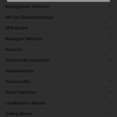
Management Platform
APs zur Deckenmontage
VPN-Router
Managed Switches
Kameras
Outdoor-Accesspoints
Videorekorder
Outdoor-APs
Smart-Switches
Loadbalance-Router
Ceiling Mount