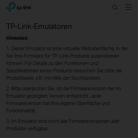
Click
Search
Menu
TP-Link, Reliably Smart
to
skip
the
TP-Link-Emulatoren
navigation
bar
Hinweise:
1. Dieser Emulator ist eine virtuelle Weboberfläche, in der
Sie Ihre Firmware für TP-Link-Produkte ausprobieren
können. Für Details zu den Funktionen und
Spezifikationen eines Produkts besuchen Sie bitte die
Produktseite, z.B. mit Hilfe der Suchfunktion.
2. Bitte überprüfen Sie, ob die Firmwareversion der im
Emulator gezeigten Version entspricht. Jede
Firmwareversion hat ihre eigene Oberfläche und
Funktionalität.
3. Im Emulator sind nicht alle Firmwareversionen aller
Produkte verfügbar.