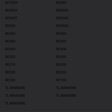
RE705X
RE365
RE505X
RE605X
RE590T
RE600X
RE500
RE580D
RE450
RE365
RE360
RE355
RE350
RE300
RE305
RE455
RE210
RE205
RE205
RE200
RE220
RE190
TL-WA860RE
TL-WA855RE
TL-WA854RE
TL-WA850RE
TL-WA830RE