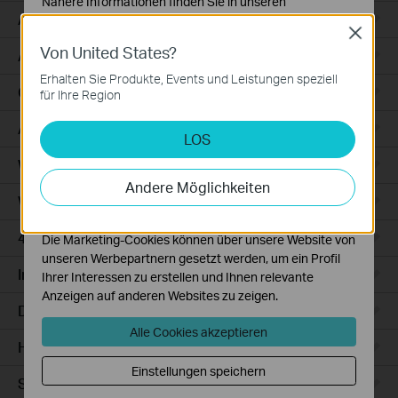
Nähere Informationen finden Sie in unseren
Access
Datenschutzhinweisen
.
Close
Von United States?
Notwendige Cookies
Access Pro
Diese Cookies sind zur Funktion der Website
Erhalten Sie Produkte, Events und Leistungen speziell
erforderlich und können in Ihren Systemen nicht
GPON
für Ihre Region
deaktiviert werden.
Agile
LOS
Analyse- und Marketing-Cookies
Analyse-Cookies ermöglichen es uns, Ihre Aktivitäten
Wired Gateways
auf unserer Website zu analysieren, um die
Andere Möglichkeiten
Funktionsweise unserer Website zu verbessern und
WiFi Gateways
anzupassen.
4G/5G WiFi Gateways
Die Marketing-Cookies können über unsere Website von
unseren Werbepartnern gesetzt werden, um ein Profil
Integrated Gateways
Ihrer Interessen zu erstellen und Ihnen relevante
Anzeigen auf anderen Websites zu zeigen.
DSL Gateways
Alle Cookies akzeptieren
Hardware
Einstellungen speichern
Software