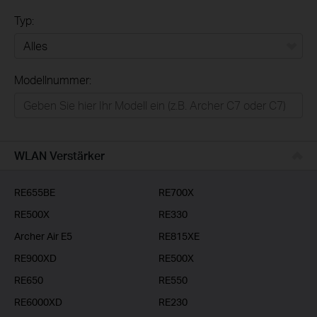
Typ:
Alles
Modellnummer:
Privatanwender
Smart-Home
Businessanwender
WLAN Verstärker
Service-Provider
RE655BE
RE700X
RE500X
RE330
Archer Air E5
RE815XE
RE900XD
RE500X
RE650
RE550
RE6000XD
RE230