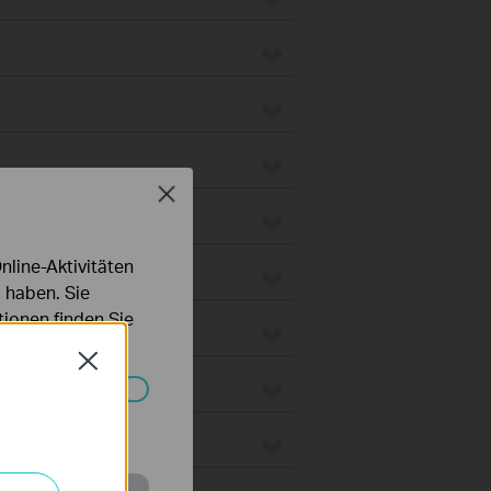
Close
line-Aktivitäten
 haben. Sie
ionen finden Sie
Close
Systemen nicht
 Gateways