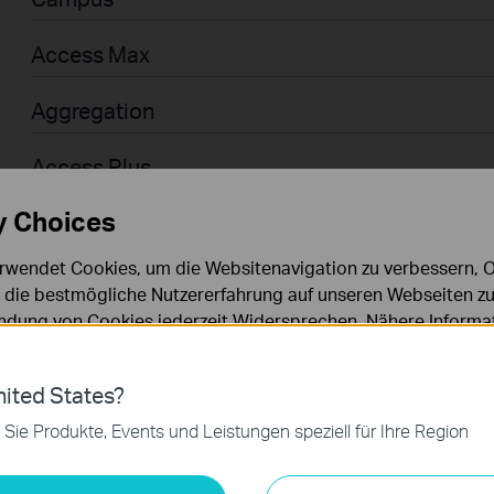
Access Max
Aggregation
Access Plus
y Choices
Access
rwendet Cookies, um die Websitenavigation zu verbessern, On
Access Pro
d die bestmögliche Nutzererfahrung auf unseren Webseiten zu
dung von Cookies jederzeit Widersprechen. Nähere Informat
Businessanwender > Omada > WiFi > GPON
chutzhinweisen
.
Agile
ies
ited States?
 zur Funktion der Website erforderlich und können in Ihren 
 Sie Produkte, Events und Leistungen speziell für Ihre Region
.
Businessanwender > Omada > Router > Wired
keting-Cookies