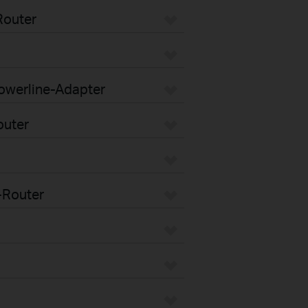
Router
Powerline-Adapter
outer
-Router