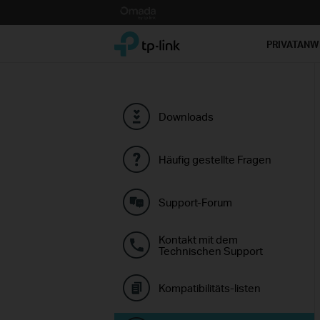
Click
to
TP-Link, Reliably Smart
skip
PRIVATAN
the
navigation
bar
Downloads
Häufig gestellte Fragen
Support-Forum
Kontakt mit dem
Technischen Support
Kompatibilitäts-listen