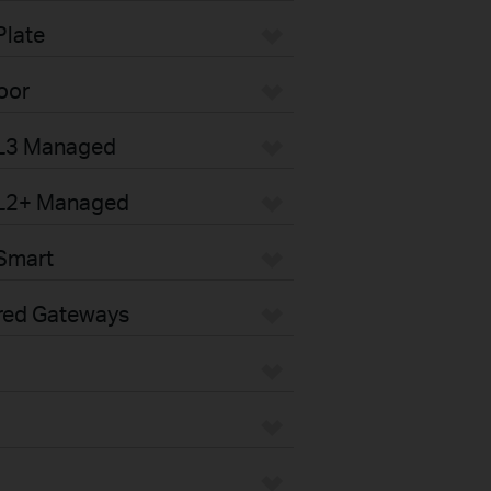
Plate
oor
 L3 Managed
 L2+ Managed
Smart
red Gateways