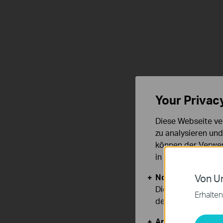
Your Privac
Diese Webseite ve
zu analysieren un
können der Verwen
in unseren
Datens
Notwendige Cook
Von Un
Diese Cookies sind
Erhalten
deaktiviert werden
Analyse- und Mar