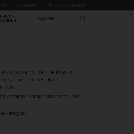
tner
Community
Schweiz / Deutsch
ERVICE-
Search
KAUFEN
ROVIDER
ie Ihre Firmware für TP-Link-Produkte
zifikationen eines Produkts
unktion.
tor gezeigten Version entspricht. Jede
ät.
te verfügbar.