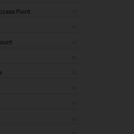
ccess Point
Mount
e