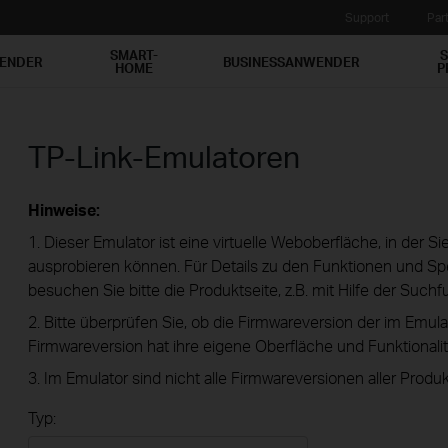
Support
Par
SMART-
S
WENDER
BUSINESSANWENDER
HOME
P
TP-Link-Emulatoren
Hinweise:
1. Dieser Emulator ist eine virtuelle Weboberfläche, in der S
ausprobieren können. Für Details zu den Funktionen und Spe
besuchen Sie bitte die Produktseite, z.B. mit Hilfe der Suchf
2. Bitte überprüfen Sie, ob die Firmwareversion der im Emula
Firmwareversion hat ihre eigene Oberfläche und Funktionalit
3. Im Emulator sind nicht alle Firmwareversionen aller Produk
Typ: