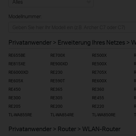
Alles
Modellnummer:
Privatanwender
Smart-Home
Privatanwender > Erweiterung Ihres Netzes > 
Businessanwender
RE655BE
RE700X
RE500X
Service-Provider
RE815XE
RE900XD
RE500X
RE6000XD
RE230
RE705X
RE605X
RE590T
RE600X
RE450
RE365
RE360
RE300
RE305
RE455
RE205
RE200
RE220
TL-WA855RE
TL-WA854RE
TL-WA850RE
Privatanwender > Router > WLAN-Router