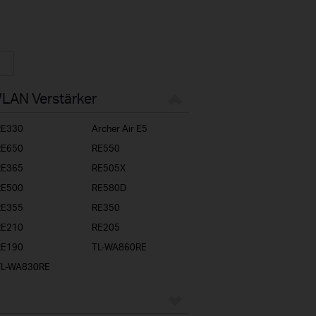
WLAN Verstärker
RE330
Archer Air E5
RE650
RE550
RE365
RE505X
RE500
RE580D
RE355
RE350
RE210
RE205
RE190
TL-WA860RE
TL-WA830RE