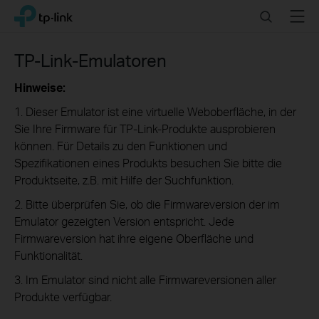
Click
Search
Menu
TP-Link, Reliably Smart
to
skip
the
TP-Link-Emulatoren
navigation
bar
Hinweise:
1. Dieser Emulator ist eine virtuelle Weboberfläche, in der
Sie Ihre Firmware für TP-Link-Produkte ausprobieren
können. Für Details zu den Funktionen und
Spezifikationen eines Produkts besuchen Sie bitte die
Produktseite, z.B. mit Hilfe der Suchfunktion.
2. Bitte überprüfen Sie, ob die Firmwareversion der im
Emulator gezeigten Version entspricht. Jede
Firmwareversion hat ihre eigene Oberfläche und
Funktionalität.
3. Im Emulator sind nicht alle Firmwareversionen aller
Produkte verfügbar.