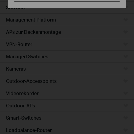
Software
Management Platform
APs zur Deckenmontage
VPN-Router
Managed Switches
Kameras
Outdoor-Accesspoints
Videorekorder
Outdoor-APs
Smart-Switches
Loadbalance-Router