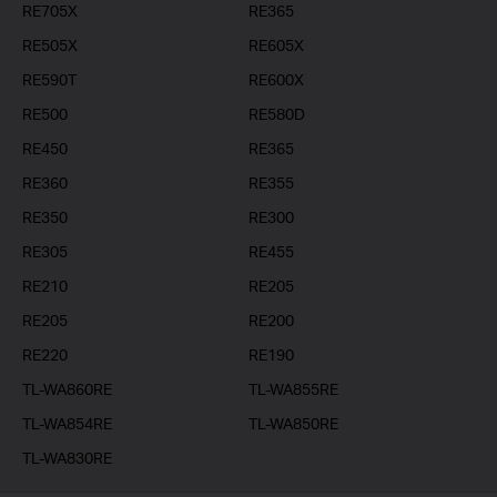
RE705X
RE365
RE505X
RE605X
RE590T
RE600X
RE500
RE580D
RE450
RE365
RE360
RE355
RE350
RE300
RE305
RE455
RE210
RE205
RE205
RE200
RE220
RE190
TL-WA860RE
TL-WA855RE
TL-WA854RE
TL-WA850RE
TL-WA830RE