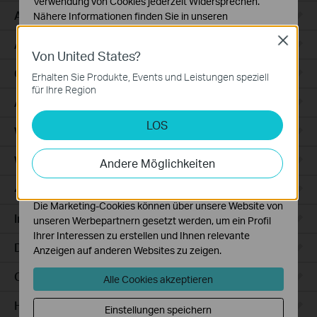
Verwendung von Cookies jederzeit Widersprechen.
Access
Nähere Informationen finden Sie in unseren
Datenschutzhinweisen
.
Close
Access Pro
Von United States?
Notwendige Cookies
Diese Cookies sind zur Funktion der Website
GPON
Erhalten Sie Produkte, Events und Leistungen speziell
erforderlich und können in Ihren Systemen nicht
für Ihre Region
deaktiviert werden.
Agile
LOS
Analyse- und Marketing-Cookies
Wired Gateways
Analyse-Cookies ermöglichen es uns, Ihre Aktivitäten
auf unserer Website zu analysieren, um die
WiFi Gateways
Andere Möglichkeiten
Funktionsweise unserer Website zu verbessern und
anzupassen.
4G/5G WiFi Gateways
Die Marketing-Cookies können über unsere Website von
Integrated Gateways
unseren Werbepartnern gesetzt werden, um ein Profil
Ihrer Interessen zu erstellen und Ihnen relevante
DSL Gateways
Anzeigen auf anderen Websites zu zeigen.
Cloud-Based
Alle Cookies akzeptieren
Hardware
Einstellungen speichern