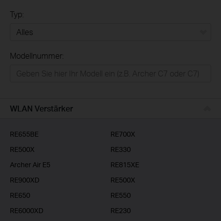
Typ:
Alles
Modellnummer:
Privatanwender
Smart-Home
Businessanwender
WLAN Verstärker
Service-Provider
RE655BE
RE700X
RE500X
RE330
Archer Air E5
RE815XE
RE900XD
RE500X
RE650
RE550
RE6000XD
RE230