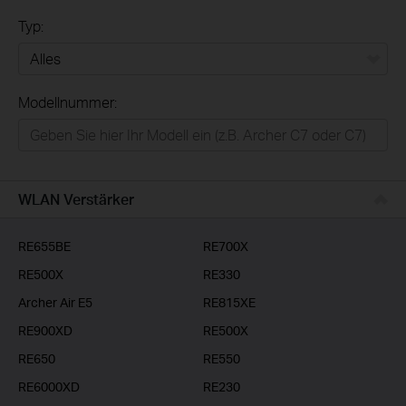
Typ:
Alles
Modellnummer:
Privatanwender
Smart-Home
Businessanwender
WLAN Verstärker
Service-Provider
RE655BE
RE700X
RE500X
RE330
Archer Air E5
RE815XE
RE900XD
RE500X
RE650
RE550
RE6000XD
RE230