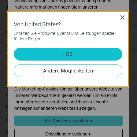
Verwendung von Cookies jederzeit Widersprechen.
Access
Nähere Informationen finden Sie in unseren
Datenschutzhinweisen
.
Close
Access Pro
Von United States?
Notwendige Cookies
Diese Cookies sind zur Funktion der Website
GPON
Erhalten Sie Produkte, Events und Leistungen speziell
erforderlich und können in Ihren Systemen nicht
für Ihre Region
deaktiviert werden.
Agile
LOS
Analyse- und Marketing-Cookies
Wired Gateways
Analyse-Cookies ermöglichen es uns, Ihre Aktivitäten
auf unserer Website zu analysieren, um die
WiFi Gateways
Andere Möglichkeiten
Funktionsweise unserer Website zu verbessern und
anzupassen.
4G/5G WiFi Gateways
Die Marketing-Cookies können über unsere Website von
Integrated Gateways
unseren Werbepartnern gesetzt werden, um ein Profil
Ihrer Interessen zu erstellen und Ihnen relevante
DSL Gateways
Anzeigen auf anderen Websites zu zeigen.
Cloud-Based
Alle Cookies akzeptieren
Hardware
Einstellungen speichern