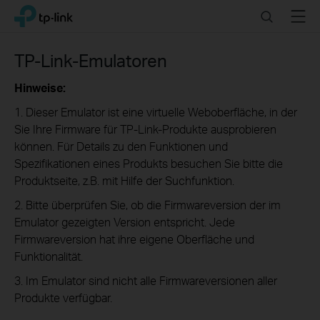
Click
Search
Menu
TP-Link, Reliably Smart
to
skip
the
TP-Link-Emulatoren
navigation
bar
Hinweise:
1. Dieser Emulator ist eine virtuelle Weboberfläche, in der
Sie Ihre Firmware für TP-Link-Produkte ausprobieren
können. Für Details zu den Funktionen und
Spezifikationen eines Produkts besuchen Sie bitte die
Produktseite, z.B. mit Hilfe der Suchfunktion.
2. Bitte überprüfen Sie, ob die Firmwareversion der im
Emulator gezeigten Version entspricht. Jede
Firmwareversion hat ihre eigene Oberfläche und
Funktionalität.
3. Im Emulator sind nicht alle Firmwareversionen aller
Produkte verfügbar.