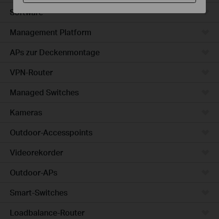
Software
Management Platform
APs zur Deckenmontage
VPN-Router
Managed Switches
Kameras
Outdoor-Accesspoints
Videorekorder
Outdoor-APs
Smart-Switches
Loadbalance-Router