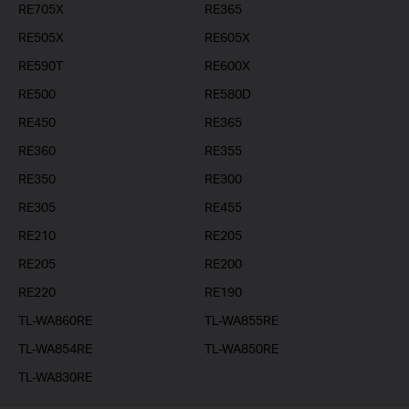
RE705X
RE365
RE505X
RE605X
RE590T
RE600X
RE500
RE580D
RE450
RE365
RE360
RE355
RE350
RE300
RE305
RE455
RE210
RE205
RE205
RE200
RE220
RE190
TL-WA860RE
TL-WA855RE
TL-WA854RE
TL-WA850RE
TL-WA830RE