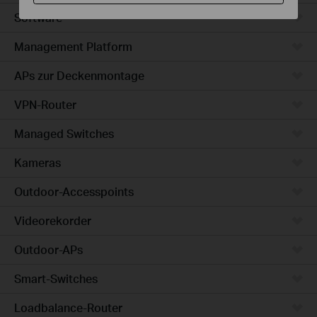
Software
Management Platform
APs zur Deckenmontage
VPN-Router
Managed Switches
Kameras
Outdoor-Accesspoints
Videorekorder
Outdoor-APs
Smart-Switches
Loadbalance-Router