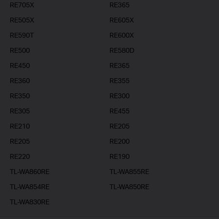
RE705X
RE365
RE505X
RE605X
RE590T
RE600X
RE500
RE580D
RE450
RE365
RE360
RE355
RE350
RE300
RE305
RE455
RE210
RE205
RE205
RE200
RE220
RE190
TL-WA860RE
TL-WA855RE
TL-WA854RE
TL-WA850RE
TL-WA830RE