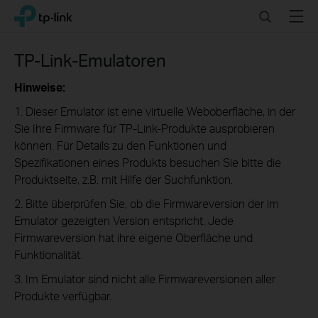
Click
Search
Menu
TP-Link, Reliably Smart
to
skip
the
TP-Link-Emulatoren
navigation
bar
Hinweise:
1. Dieser Emulator ist eine virtuelle Weboberfläche, in der
Sie Ihre Firmware für TP-Link-Produkte ausprobieren
können. Für Details zu den Funktionen und
Spezifikationen eines Produkts besuchen Sie bitte die
Produktseite, z.B. mit Hilfe der Suchfunktion.
2. Bitte überprüfen Sie, ob die Firmwareversion der im
Emulator gezeigten Version entspricht. Jede
Firmwareversion hat ihre eigene Oberfläche und
Funktionalität.
3. Im Emulator sind nicht alle Firmwareversionen aller
Produkte verfügbar.