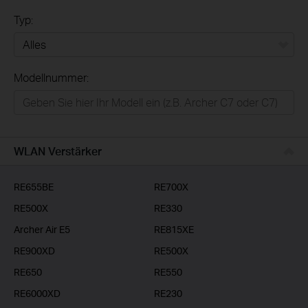
Typ:
Alles
Modellnummer:
Privatanwender
Smart-Home
Businessanwender
WLAN Verstärker
Service-Provider
RE655BE
RE700X
RE500X
RE330
Archer Air E5
RE815XE
RE900XD
RE500X
RE650
RE550
RE6000XD
RE230