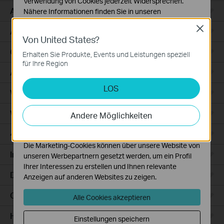
Verwendung von Cookies jederzeit Widersprechen.
Access
Nähere Informationen finden Sie in unseren
Datenschutzhinweisen
.
Close
Access Pro
Von United States?
Notwendige Cookies
Diese Cookies sind zur Funktion der Website
GPON
Erhalten Sie Produkte, Events und Leistungen speziell
erforderlich und können in Ihren Systemen nicht
für Ihre Region
deaktiviert werden.
Agile
LOS
Analyse- und Marketing-Cookies
Wired Gateways
Analyse-Cookies ermöglichen es uns, Ihre Aktivitäten
auf unserer Website zu analysieren, um die
WiFi Gateways
Andere Möglichkeiten
Funktionsweise unserer Website zu verbessern und
anzupassen.
4G/5G WiFi Gateways
Die Marketing-Cookies können über unsere Website von
Integrated Gateways
unseren Werbepartnern gesetzt werden, um ein Profil
Ihrer Interessen zu erstellen und Ihnen relevante
DSL Gateways
Anzeigen auf anderen Websites zu zeigen.
Cloud-Based
Alle Cookies akzeptieren
Hardware
Einstellungen speichern