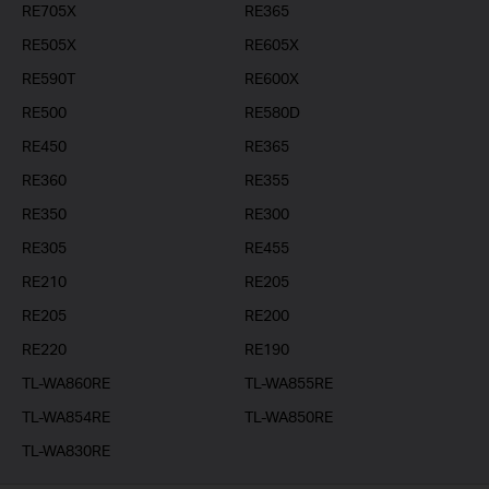
RE705X
RE365
RE505X
RE605X
RE590T
RE600X
RE500
RE580D
RE450
RE365
RE360
RE355
RE350
RE300
RE305
RE455
RE210
RE205
RE205
RE200
RE220
RE190
TL-WA860RE
TL-WA855RE
TL-WA854RE
TL-WA850RE
TL-WA830RE