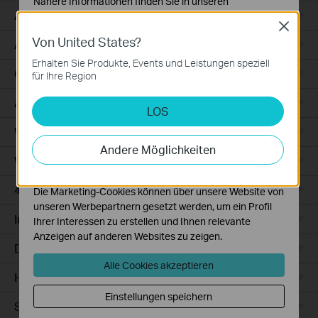
Nähere Informationen finden Sie in unseren
Access
Datenschutzhinweisen
.
Close
Von United States?
Notwendige Cookies
Access Pro
Diese Cookies sind zur Funktion der Website
Erhalten Sie Produkte, Events und Leistungen speziell
erforderlich und können in Ihren Systemen nicht
GPON
für Ihre Region
deaktiviert werden.
Agile
LOS
Analyse- und Marketing-Cookies
Analyse-Cookies ermöglichen es uns, Ihre Aktivitäten
Wired Gateways
auf unserer Website zu analysieren, um die
Andere Möglichkeiten
Funktionsweise unserer Website zu verbessern und
WiFi Gateways
anzupassen.
4G/5G WiFi Gateways
Die Marketing-Cookies können über unsere Website von
unseren Werbepartnern gesetzt werden, um ein Profil
Integrated Gateways
Ihrer Interessen zu erstellen und Ihnen relevante
Anzeigen auf anderen Websites zu zeigen.
DSL Gateways
Alle Cookies akzeptieren
Hardware
Einstellungen speichern
Software