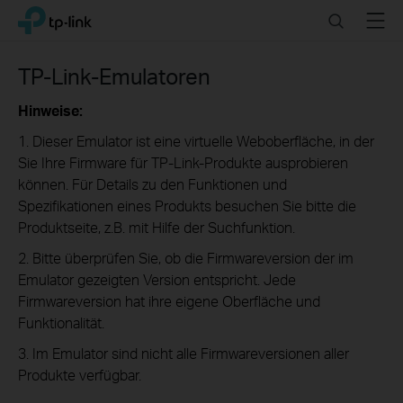
Click
Search
Menu
TP-Link, Reliably Smart
to
skip
the
TP-Link-Emulatoren
navigation
bar
Hinweise:
1. Dieser Emulator ist eine virtuelle Weboberfläche, in der
Sie Ihre Firmware für TP-Link-Produkte ausprobieren
können. Für Details zu den Funktionen und
Spezifikationen eines Produkts besuchen Sie bitte die
Produktseite, z.B. mit Hilfe der Suchfunktion.
2. Bitte überprüfen Sie, ob die Firmwareversion der im
Emulator gezeigten Version entspricht. Jede
Firmwareversion hat ihre eigene Oberfläche und
Funktionalität.
3. Im Emulator sind nicht alle Firmwareversionen aller
Produkte verfügbar.