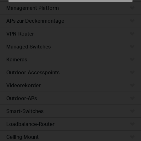
Management Platform
APs zur Deckenmontage
VPN-Router
Managed Switches
Kameras
Outdoor-Accesspoints
Videorekorder
Outdoor-APs
Smart-Switches
Loadbalance-Router
Ceiling Mount