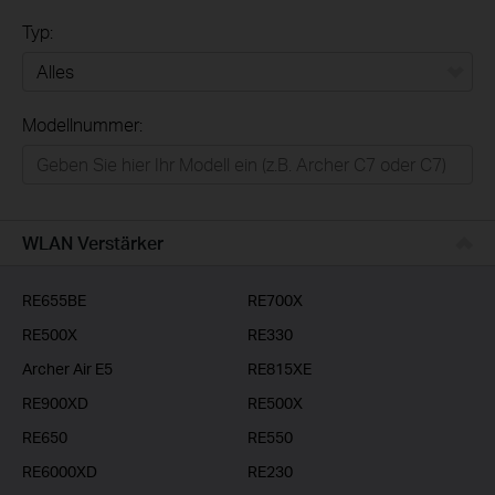
Typ:
Alles
Modellnummer:
Privatanwender
Smart-Home
Businessanwender
WLAN Verstärker
Service-Provider
RE655BE
RE700X
RE500X
RE330
Archer Air E5
RE815XE
RE900XD
RE500X
RE650
RE550
RE6000XD
RE230