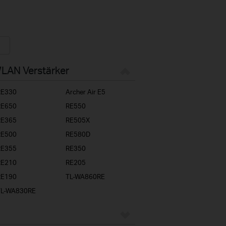
WLAN Verstärker
RE330
Archer Air E5
RE650
RE550
RE365
RE505X
RE500
RE580D
RE355
RE350
RE210
RE205
RE190
TL-WA860RE
TL-WA830RE