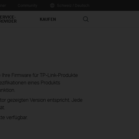
tner
Community
Schweiz / Deutsch
ERVICE-
Search
KAUFEN
ROVIDER
ie Ihre Firmware für TP-Link-Produkte
zifikationen eines Produkts
unktion.
tor gezeigten Version entspricht. Jede
ät.
te verfügbar.