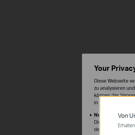
Your Privac
Diese Webseite ve
zu analysieren un
können der Verwen
in unseren
Datens
Notwendige Cook
Von Un
Diese Cookies sind
Erhalten
deaktiviert werden