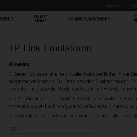
Support
Par
SMART-
S
WENDER
BUSINESSANWENDER
HOME
P
TP-Link-Emulatoren
Hinweise:
1. Dieser Emulator ist eine virtuelle Weboberfläche, in der S
ausprobieren können. Für Details zu den Funktionen und Spe
besuchen Sie bitte die Produktseite, z.B. mit Hilfe der Suchf
2. Bitte überprüfen Sie, ob die Firmwareversion der im Emula
Firmwareversion hat ihre eigene Oberfläche und Funktionalit
3. Im Emulator sind nicht alle Firmwareversionen aller Produk
Typ: