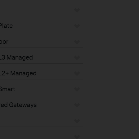
Plate
oor
 L3 Managed
 L2+ Managed
Smart
red Gateways