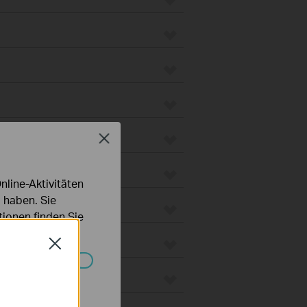
Close
line-Aktivitäten
 haben. Sie
ionen finden Sie
Close
 Gateways
Systemen nicht