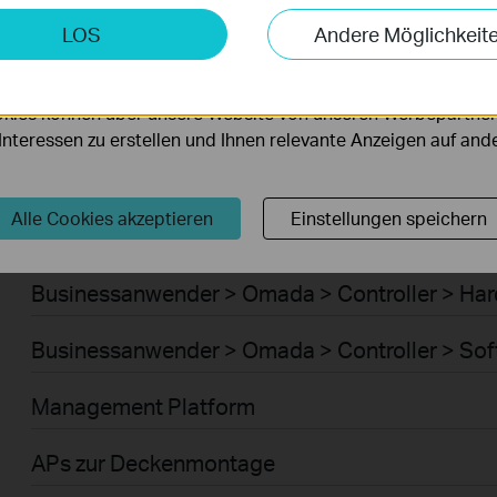
Businessanwender > Omada > Router > WiFi G
keting-Cookies
LOS
Andere Möglichkeit
möglichen es uns, Ihre Aktivitäten auf unserer Website zu an
Businessanwender > Omada > Router > 4G/5G
serer Website zu verbessern und anzupassen.
kies können über unsere Website von unseren Werbepartner
Businessanwender > Omada > Router > Integr
r Interessen zu erstellen und Ihnen relevante Anzeigen auf an
Businessanwender > Omada > Router > DSL G
Alle Cookies akzeptieren
Einstellungen speichern
Businessanwender > Omada > Controller > Cl
Businessanwender > Omada > Controller > Ha
Businessanwender > Omada > Controller > Sof
Management Platform
APs zur Deckenmontage