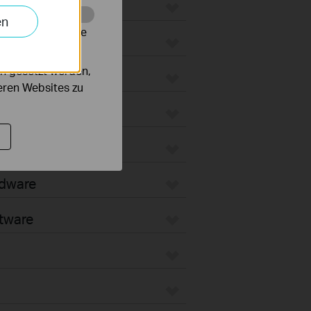
ateways
en
alysieren, um die
 WiFi Gateways
n gesetzt werden,
ated Gateways
deren Websites zu
ateways
oud-Based
rdware
tware