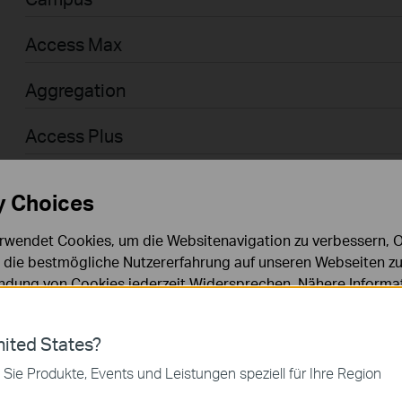
Access Max
Aggregation
Access Plus
Access
y Choices
Access Pro
rwendet Cookies, um die Websitenavigation zu verbessern, On
d die bestmögliche Nutzererfahrung auf unseren Webseiten zu
Businessanwender > Omada > WiFi > GPON
dung von Cookies jederzeit Widersprechen. Nähere Informat
chutzhinweisen
.
Agile
ies
ited States?
Businessanwender > Omada > Router > Wired
 zur Funktion der Website erforderlich und können in Ihren 
 Sie Produkte, Events und Leistungen speziell für Ihre Region
.