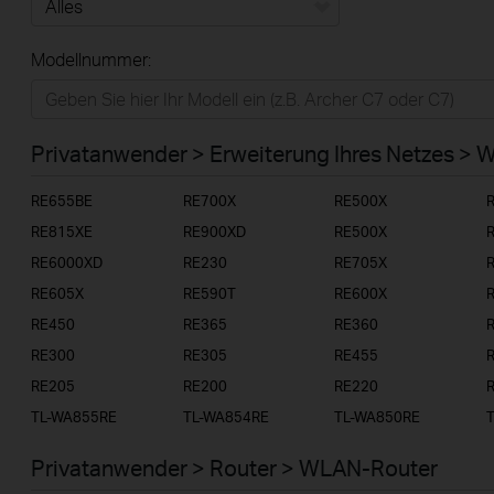
Alles
Modellnummer:
Privatanwender
Smart-Home
Privatanwender > Erweiterung Ihres Netzes > 
Businessanwender
RE655BE
RE700X
RE500X
Service-Provider
RE815XE
RE900XD
RE500X
RE6000XD
RE230
RE705X
RE605X
RE590T
RE600X
RE450
RE365
RE360
RE300
RE305
RE455
RE205
RE200
RE220
TL-WA855RE
TL-WA854RE
TL-WA850RE
Privatanwender > Router > WLAN-Router