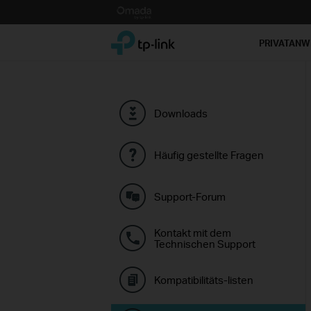
Click
to
TP-Link, Reliably Smart
skip
PRIVATAN
the
navigation
bar
Downloads
Häufig gestellte Fragen
Support-Forum
Kontakt mit dem
Technischen Support
Kompatibilitäts-listen