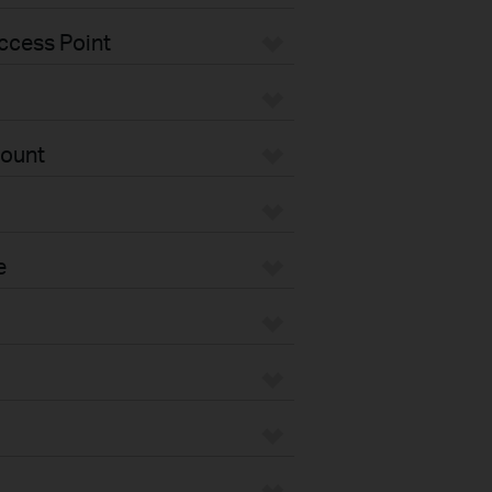
ccess Point
Mount
e