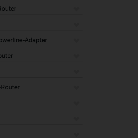
Router
Powerline-Adapter
outer
-Router