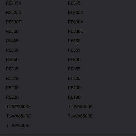
RE705X
RE365
RE505X
RE605X
RE590T
RE600X
RE500
RE580D
RE450
RE365
RE360
RE355
RE350
RE300
RE305
RE455
RE210
RE205
RE205
RE200
RE220
RE190
TL-WA860RE
TL-WA855RE
TL-WA854RE
TL-WA850RE
TL-WA830RE