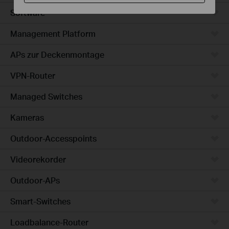
Software
Management Platform
APs zur Deckenmontage
VPN-Router
Managed Switches
Kameras
Outdoor-Accesspoints
Videorekorder
Outdoor-APs
Smart-Switches
Loadbalance-Router