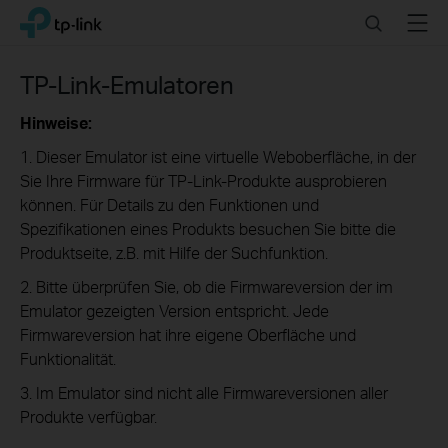
Click
Search
Menu
TP-Link, Reliably Smart
to
skip
the
TP-Link-Emulatoren
navigation
bar
Hinweise:
1. Dieser Emulator ist eine virtuelle Weboberfläche, in der
Sie Ihre Firmware für TP-Link-Produkte ausprobieren
können. Für Details zu den Funktionen und
Spezifikationen eines Produkts besuchen Sie bitte die
Produktseite, z.B. mit Hilfe der Suchfunktion.
2. Bitte überprüfen Sie, ob die Firmwareversion der im
Emulator gezeigten Version entspricht. Jede
Firmwareversion hat ihre eigene Oberfläche und
Funktionalität.
3. Im Emulator sind nicht alle Firmwareversionen aller
Produkte verfügbar.