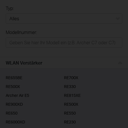
Typ:
Alles
Modellnummer:
Privatanwender
Smart-Home
Businessanwender
WLAN Verstärker
Service-Provider
RE655BE
RE700X
RE500X
RE330
Archer Air E5
RE815XE
RE900XD
RE500X
RE650
RE550
RE6000XD
RE230