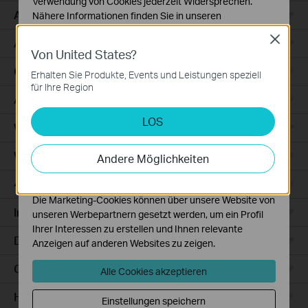
Verwendung von Cookies jederzeit Widersprechen.
Access
Nähere Informationen finden Sie in unseren
Datenschutzhinweisen
.
Close
Access Pro
Von United States?
Notwendige Cookies
Diese Cookies sind zur Funktion der Website
GPON
Erhalten Sie Produkte, Events und Leistungen speziell
erforderlich und können in Ihren Systemen nicht
für Ihre Region
deaktiviert werden.
Agile
LOS
Analyse- und Marketing-Cookies
Wired Gateways
Analyse-Cookies ermöglichen es uns, Ihre Aktivitäten
auf unserer Website zu analysieren, um die
WiFi Gateways
Andere Möglichkeiten
Funktionsweise unserer Website zu verbessern und
anzupassen.
4G/5G WiFi Gateways
Die Marketing-Cookies können über unsere Website von
Integrated Gateways
unseren Werbepartnern gesetzt werden, um ein Profil
Ihrer Interessen zu erstellen und Ihnen relevante
DSL Gateways
Anzeigen auf anderen Websites zu zeigen.
Cloud-Based
Alle Cookies akzeptieren
Hardware
Einstellungen speichern