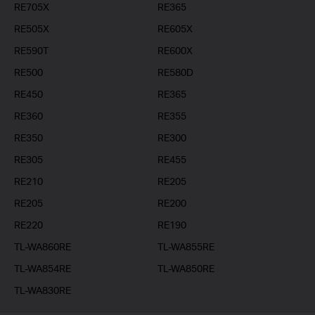
RE705X
RE365
RE505X
RE605X
RE590T
RE600X
RE500
RE580D
RE450
RE365
RE360
RE355
RE350
RE300
RE305
RE455
RE210
RE205
RE205
RE200
RE220
RE190
TL-WA860RE
TL-WA855RE
TL-WA854RE
TL-WA850RE
TL-WA830RE