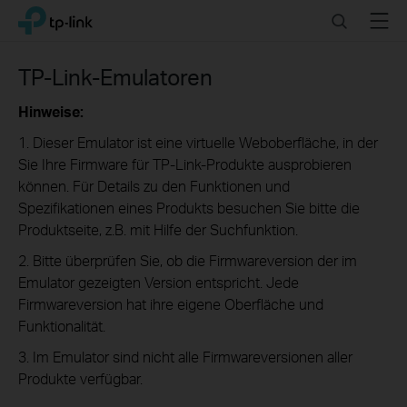
Click
Search
Menu
TP-Link, Reliably Smart
to
skip
the
TP-Link-Emulatoren
navigation
bar
Hinweise:
1. Dieser Emulator ist eine virtuelle Weboberfläche, in der
Sie Ihre Firmware für TP-Link-Produkte ausprobieren
können. Für Details zu den Funktionen und
Spezifikationen eines Produkts besuchen Sie bitte die
Produktseite, z.B. mit Hilfe der Suchfunktion.
2. Bitte überprüfen Sie, ob die Firmwareversion der im
Emulator gezeigten Version entspricht. Jede
Firmwareversion hat ihre eigene Oberfläche und
Funktionalität.
3. Im Emulator sind nicht alle Firmwareversionen aller
Produkte verfügbar.