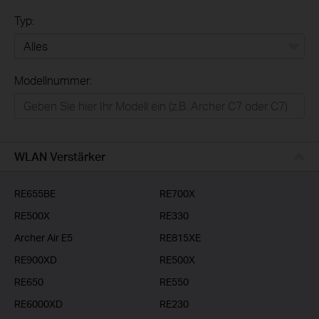
Typ:
Alles
Modellnummer:
Privatanwender
Smart-Home
Businessanwender
WLAN Verstärker
Service-Provider
RE655BE
RE700X
RE500X
RE330
Archer Air E5
RE815XE
RE900XD
RE500X
RE650
RE550
RE6000XD
RE230