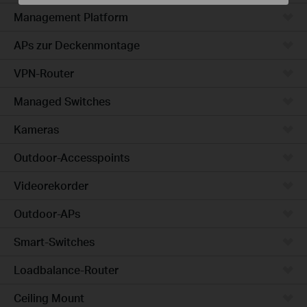
Management Platform
APs zur Deckenmontage
VPN-Router
Managed Switches
Kameras
Outdoor-Accesspoints
Videorekorder
Outdoor-APs
Smart-Switches
Loadbalance-Router
Ceiling Mount