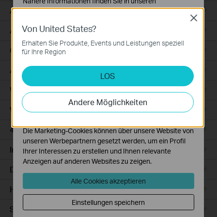
Nähere Informationen finden Sie in unseren
Access
Datenschutzhinweisen
.
Close
Von United States?
Notwendige Cookies
Access Pro
Diese Cookies sind zur Funktion der Website
Erhalten Sie Produkte, Events und Leistungen speziell
erforderlich und können in Ihren Systemen nicht
GPON
für Ihre Region
deaktiviert werden.
Agile
LOS
Analyse- und Marketing-Cookies
Analyse-Cookies ermöglichen es uns, Ihre Aktivitäten
Wired Gateways
auf unserer Website zu analysieren, um die
Andere Möglichkeiten
Funktionsweise unserer Website zu verbessern und
WiFi Gateways
anzupassen.
4G/5G WiFi Gateways
Die Marketing-Cookies können über unsere Website von
unseren Werbepartnern gesetzt werden, um ein Profil
Integrated Gateways
Ihrer Interessen zu erstellen und Ihnen relevante
Anzeigen auf anderen Websites zu zeigen.
DSL Gateways
Alle Cookies akzeptieren
Hardware
Einstellungen speichern
Software