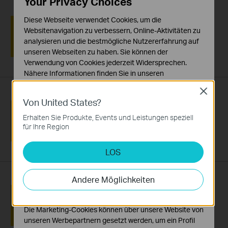
Your Privacy Choices
Neues Upgrade! KE100 wird zum ersten
Diese Webseite verwendet Cookies, um die
Matter-zertifizierten intelligenten
Oct.2024
Websitenavigation zu verbessern, Online-Aktivitäten zu
09
Heizkörperthermostatventil von TP-Link
analysieren und die bestmögliche Nutzererfahrung auf
unseren Webseiten zu haben. Sie können der
Verwendung von Cookies jederzeit Widersprechen.
Nähere Informationen finden Sie in unseren
Datenschutzhinweisen
.
Close
Von United States?
VIGI by TP-Link stellt sein kostenloses*
Notwendige Cookies
Cloud-basiertes Video-Management-
Diese Cookies sind zur Funktion der Website
Aug.2024
06
Erhalten Sie Produkte, Events und Leistungen speziell
System vor - VIGI Cloud VMS
erforderlich und können in Ihren Systemen nicht
für Ihre Region
deaktiviert werden.
LOS
Analyse- und Marketing-Cookies
Analyse-Cookies ermöglichen es uns, Ihre Aktivitäten
auf unserer Website zu analysieren, um die
Andere Möglichkeiten
Funktionsweise unserer Website zu verbessern und
TP-Link schließt Umstrukturierung
anzupassen.
erfolgreich ab: Hauptsitz von TP-Link
Jul.2024
29
Global Inc. nun im kalifornischen Irvine
Die Marketing-Cookies können über unsere Website von
unseren Werbepartnern gesetzt werden, um ein Profil