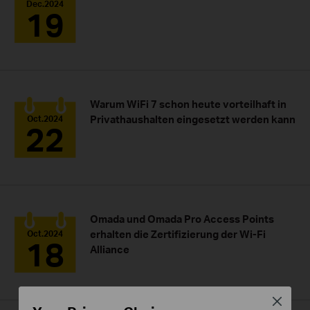
Dec.2024
19
Warum WiFi 7 schon heute vorteilhaft in
Privathaushalten eingesetzt werden kann
Oct.2024
22
Omada und Omada Pro Access Points
erhalten die Zertifizierung der Wi-Fi
Oct.2024
18
Alliance
Close