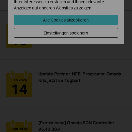
Ihrer Interessen zu erstellen und Ihnen relevante
Anzeigen auf anderen Websites zu zeigen.
Alle Cookies akzeptieren
Zukunftssichere 2.5G Multi-Gigabit-
Lösungen
Apr.2024
Einstellungen speichern
15
Update Partner-NFR-Programm: Omada-
Kits jetzt verfügbar!
Feb.2024
14
[Pre-release] Omada SDN Controller
V5.13.30.4
Jan.2024