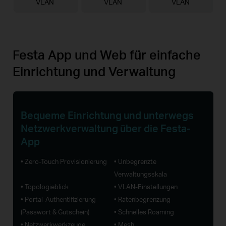
VLAN
VLAN
VLAN
Festa App und Web für einfache
Einrichtung und Verwaltung
Bequeme Einrichtung und unterwegs
Netzwerkverwaltung über die Festa-
App
• Zero-Touch Provisionierung
• Unbegrenzte
Verwaltungsskala
• Topologieblick
• VLAN-Einstellungen
• Portal-Authentifizierung
• Ratenbegrenzung
(Passwort & Gutschein)
• Schnelles Roaming
• Netzwerkwerkzeuge
• Mesh