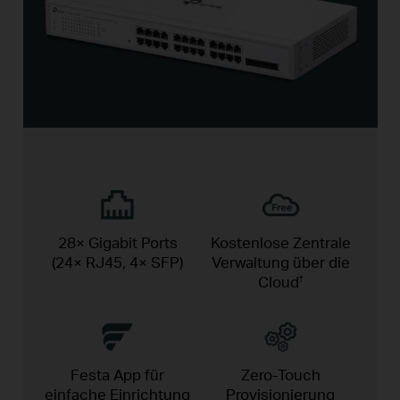
28× Gigabit Ports
Kostenlose Zentrale
(24× RJ45, 4× SFP)
Verwaltung über die
Cloud
†
Festa App für
Zero-Touch
einfache
Einrichtung
Provisionierung