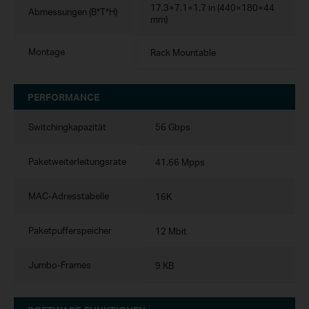
17.3×7.1×1.7 in (440×180×44
Abmessungen (B*T*H)
mm)
Montage
Rack Mountable
PERFORMANCE
Switchingkapazität
56 Gbps
Paketweiterleitungsrate
41.66 Mpps
MAC-Adresstabelle
16K
Paketpufferspeicher
12 Mbit
Jumbo-Frames
9 KB