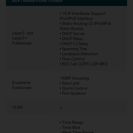
SOFTWARE-FUNKTIONEN
• 16 IP Interfaces: Support
IPv4/IPv6 Interface
• Static Routing: 32 IPv4/IPv6
Static Routes
Layer2- und
• DHCP Server
Layer2+-
• DHCP Relay
Funktionen
• DHCP L2 Relay
• Spanning Tree
• Loopback Detection
• Flow Control
• 802.1ab LLDP/ LLDP-MED
• IGMP Snooping
Erweiterte
• Rate Limit
Funktionen
• Storm Control
• Port Isolation
VLAN
√
• Time-Range
- Time Slice
- Week Time-Range