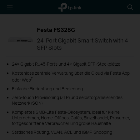
TP-Link,
Searc
Reliably
icon
Smart
Festa FS328G
24-Port Gigabit Smart Switch with 4
SFP Slots
24× Gigabit RJ45-Ports und 4× Gigabit SFP-Steckplätze
Kostenlose zentrale Verwaltung über die Cloud via Festa App
†
oder Web
Einfache Einrichtung und Bedienung
Zero-Touch Provisioning (ZTP) und selbstorganisierendes
Netzwerk (SON)
Komplettes SMB-Lite Festa-Ökosystem, ideal für kleine
Unternehmen, Home-Offices, Cafés, Einzelhandel, Prosumer,
fortgeschrittene Verbraucher und große Haushalte
Statisches Routing, VLAN, ACL und IGMP Snooping