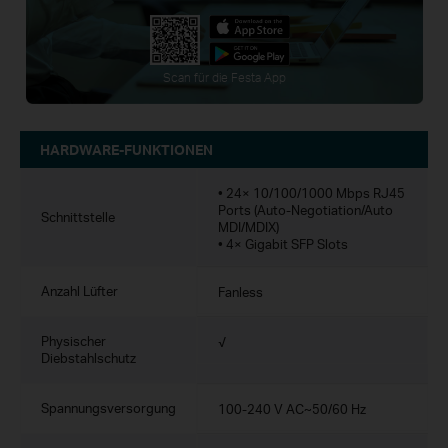
Scan für die Festa App
HARDWARE-FUNKTIONEN
• 24× 10/100/1000 Mbps RJ45
Ports (Auto-Negotiation/Auto
Schnittstelle
MDI/MDIX)
• 4× Gigabit SFP Slots
Anzahl Lüfter
Fanless
Physischer
√
Diebstahlschutz
Spannungsversorgung
100-240 V AC~50/60 Hz