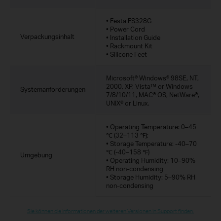
• Festa FS328G
• Power Cord
Verpackungsinhalt
• Installation Guide
• Rackmount Kit
• Silicone Feet
Microsoft® Windows® 98SE, NT,
2000, XP, Vista™ or Windows
Systemanforderungen
7/8/10/11, MAC® OS, NetWare®,
UNIX® or Linux.
• Operating Temperature: 0–45
℃ (32–113 ℉);
• Storage Temperature: -40–70
℃ (-40–158 ℉)
Umgebung
• Operating Humidity: 10–90%
RH non-condensing
• Storage Humidity: 5–90% RH
non-condensing
Sie können die Informationen der weiteren Versionen in Support finden.