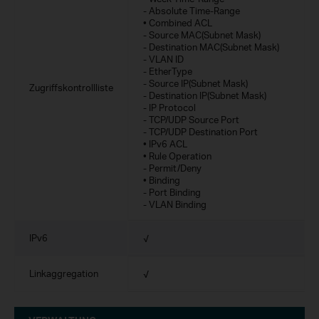
- Absolute Time-Range
• Combined ACL
- Source MAC(Subnet Mask)
- Destination MAC(Subnet Mask)
- VLAN ID
- EtherType
- Source IP(Subnet Mask)
Zugriffskontrollliste
- Destination IP(Subnet Mask)
- IP Protocol
- TCP/UDP Source Port
- TCP/UDP Destination Port
• IPv6 ACL
• Rule Operation
- Permit/Deny
• Binding
- Port Binding
- VLAN Binding
IPv6
√
Linkaggregation
√