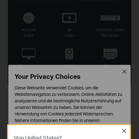
Access
4k
Network Video
Point
Video
Recorder
Computer
NAS
Printer
Close
Your Privacy Choices
Diese Webseite verwendet Cookies, um die
Websitenavigation zu verbessern, Online-Aktivitäten zu
analysieren und die bestmögliche Nutzererfahrung auf
unseren Webseiten zu haben. Sie können der
Geschäftslevel
Funktionen
Verwendung von Cookies jederzeit Widersprechen.
sorgen für ein Erlebnis über die
Nähere Informationen finden Sie in unseren
Datenschutzhinweisen
.
Erwartungen hinaus
Close
Von United States?
Notwendige Cookies