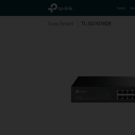
TP-Link, Reliably Smart
Festa
Sw
Easy Smart
TL-SG1016DE