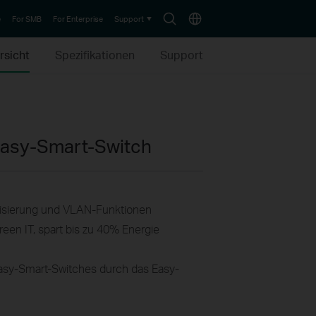
Search
Choose
e
For SMB
For Enterprise
Support
icon
location
rsicht
Spezifikationen
Support
Easy-Smart-Switch
risierung und VLAN-Funktionen
reen IT, spart bis zu 40% Energie
 Easy-Smart-Switches durch das Easy-