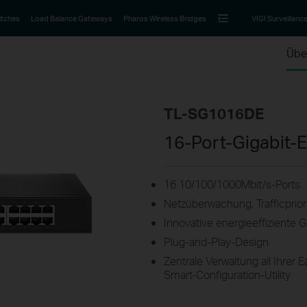
itches
Load Balance Gateways
Pharos Wireless Bridges
VIGI Surveillanc
Übe
TL-SG1016DE
16-Port-Gigabit-
16 10/100/1000Mbit/s-Ports
Netzüberwachung, Trafficprio
Innovative energieeffiziente G
Plug-and-Play-Design
Zentrale Verwaltung all Ihrer
Smart-Configuration-Utility