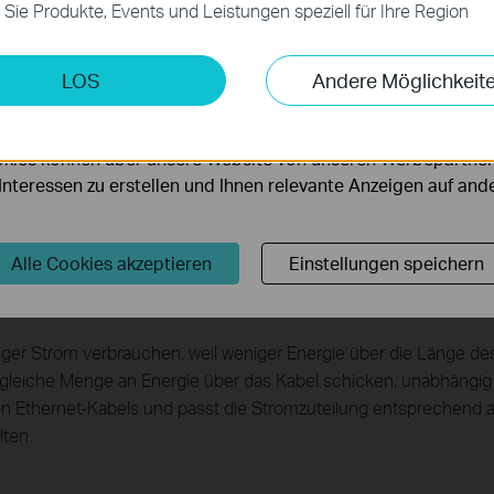
 Sie Produkte, Events und Leistungen speziell für Ihre Region
.
 den grünen Weg zu entscheiden, wenn Sie zu einem Gigabit-Netzw
e neueste innovative, energieeffiziente Technik, die Ihre Netzwe
keting-Cookies
LOS
Andere Möglichkeit
kann. Der TL-SG1016DE passt den Stromverbrauch automatisch an
möglichen es uns, Ihre Aktivitäten auf unserer Website zu an
etzwerks zu verbessern.
serer Website zu verbessern und anzupassen.
kies können über unsere Website von unseren Werbepartner
r Interessen zu erstellen und Ihnen relevante Anzeigen auf an
ind
 ausgeschaltet ist, verbraucht der entsprechende Port eines tr
16DE erkennt automatisch den Link-Status der einzelnen Ports
Alle Cookies akzeptieren
Einstellungen speichern
inden.
iger Strom verbrauchen, weil weniger Energie über die Länge des 
die gleiche Menge an Energie über das Kabel schicken, unabhäng
en Ethernet-Kabels und passt die Stromzuteilung entsprechend 
lten.