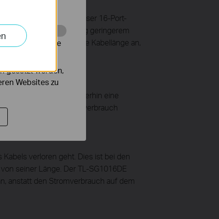
erk upgraden wollen. Dieser 16-Port-
rkkapazität bei gleichzeitig geringerem
en
 den Link-Status und die Kabellänge an,
alysieren, um die
n gesetzt werden,
deren Websites zu
aditionellen Switchs weiterhin eine
 und reduziert den Stromverbrauch
Kabels verloren geht. Dies ist bei den
ig von seiner Länge. Der TL-SG1016DE
an, anstatt den Stromverbrauch auf dem