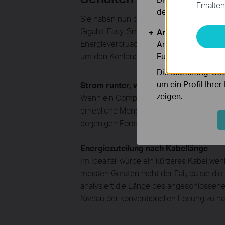
Erhalten
deaktiviert werden
Sie haben nun die Möglichkeit, sich für
Gigabit-Easy-Smart-Switch verfügt über di
Analyse- und Mar
Energieverbruach wesentlich erweitern 
Analyse-Cookies er
um den Kohlendioxid-Fußabdruck Ihres N
Funktionsweise un
Die Marketing-Coo
um ein Profil Ihre
Strom runter, wenn Ports nicht aktiv s
zeigen.
Wenn ein Computer oder ein Netzwerkgerät
erhebliche Menge an Strom. Der TL-SG10
derjenigen Ports, die sich im Leerlauf bef
Energiezuteilung nach Kabellänge
Im Idealfall würde ein kürzeres Kabel wen
meisten Geräten nicht der Fall, da sie 
analysiert die Länge des angeschlossen
Niveau der konventionellen Lösung zu ha