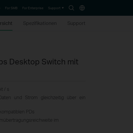
Search
Choose
e
For SMB
For Enterprise
Support
icon
location
rsicht
Spezifikationen
Support
ps Desktop Switch mit
t / s
Daten und Strom gleichzeitig über ein
f-kompatiblen PDs
omübertragungsreichweite im