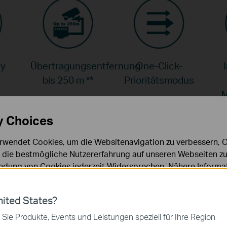
ay
Übertragungsentfernung
One-Click-
bis 250 m
**
Prioritätsmodus
y Choices
rwendet Cookies, um die Websitenavigation zu verbessern, On
d die bestmögliche Nutzererfahrung auf unseren Webseiten zu
dung von Cookies jederzeit Widersprechen. Nähere Informat
chutzhinweisen
.
ller 4-Port-PoE-Switc
ies
ited States?
 zur Funktion der Website erforderlich und können in Ihren 
 für zahlreiche Anw
 Sie Produkte, Events und Leistungen speziell für Ihre Region
.