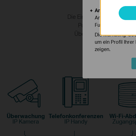
Analyse- und Mar
Die Einhaltung des 802.3a
Analyse-Cookies er
PoE-Leistungsbudget
Funktionsweise un
Überwachung von Büros, 
Die Marketing-Coo
Acc
um ein Profil Ihre
zeigen.
Überwachung
Telefonkonferenzen
Wi-Fi-Ab
IP Kamera
IP Handy
Zugangs