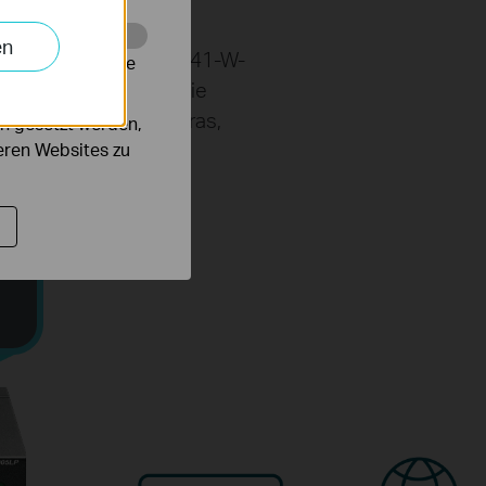
en
oE-Port. Das gesamte 41-W-
alysieren, um die
n Anwendungen, z. B. die
mpatibel mit IP-Kameras,
n gesetzt werden,
ehr.
deren Websites zu