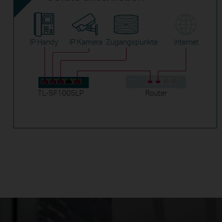
IP Handy
IP Kamera
Zugangspunkte
Internet
TL-SF1005LP
Router