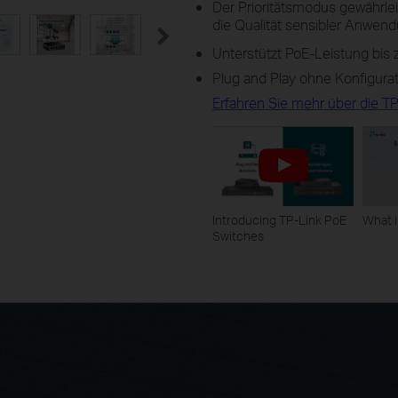
Der Prioritätsmodus gewährleis
die Qualität sensibler Anwen
Unterstützt PoE-Leistung bis 
Plug and Play ohne Konfigura
Erfahren Sie mehr über die T
Introducing TP-Link PoE
What 
Switches