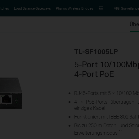
itches
Load Balance Gateways
Pharos Wireless Bridges
VIGI Surveillanc
Übe
TL-SF1005LP
5-Port 10/100Mb
4-Port PoE
RJ45-Ports mit 5 × 10/100 Mbi
4 × PoE-Ports
übertragen 
einziges Kabel
Funktioniert mit IEEE 802.3a
Bis zu 250 m Daten- und Str
**
Erweiterungsmodus