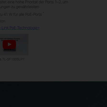
tet eine hohe Priorität der Ports 1–2, um
dungen zu gewährleisten
*
zu 41 W für alle PoE-Ports
tion
P-Link PoE-Technologie>
is TL-SF1005LP?