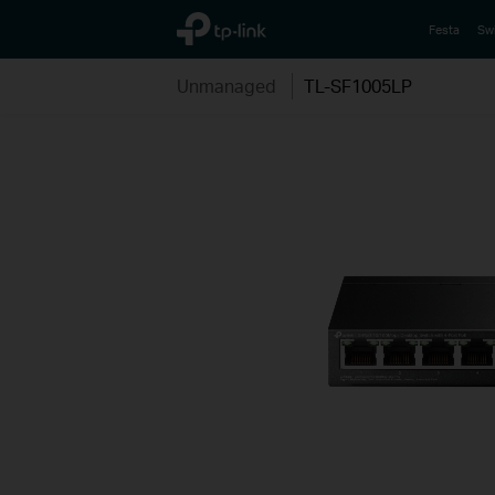
TP-Link, Reliably Smart
Festa
Sw
Unmanaged
TL-SF1005LP