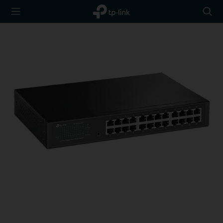
TP-Link,
Searc
Reliably
icon
Smart