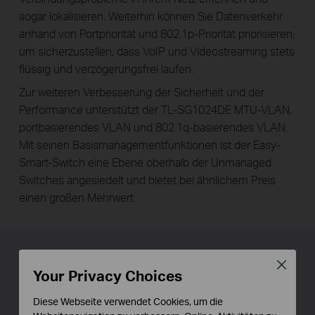
sogar lokalisieren. Weiterhin können Sie Datenverkehr
anhand von Portpriorität und 802.1p-Priorität priorisieren,
um sicherzustellen, dass VoIP und Videostreaming stets
flüssig und verzögerungsfrei laufen.
Zur weiteren Verbesserung der Sicherheit und der
Performance unterstützt der TL-SG1024DE MTU-VLAN,
portbasierendes VLAN und 802.1q-basierendes VLAN.
Mit seinen Basismanagementfunktionen ist der Easy-
Smart-Switch eine Ebene oberhalb der Unmanaged
Switches angesiedelt und bietet bei ähnlichem Preis
einen großen Mehrwert.
Schalten Sie auf grün mit Ihrem
Close
Your Privacy Choices
Ethernet
Diese Webseite verwendet Cookies, um die
Sie haben nun die Möglichkeit, sich für den grünen Weg