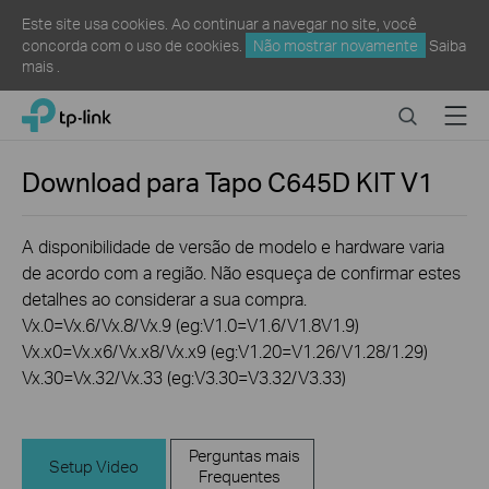
Este site usa cookies. Ao continuar a navegar no site, você
concorda com o uso de cookies.
Não mostrar novamente
Saiba
mais
.
Click
Search
Menu
TP-Link, Reliably Smart
to
skip
the
Download para
Tapo C645D KIT
V1
navigation
bar
A disponibilidade de versão de modelo e hardware varia
de acordo com a região. Não esqueça de confirmar estes
detalhes ao considerar a sua compra.
Vx.0=Vx.6/Vx.8/Vx.9 (eg:V1.0=V1.6/V1.8V1.9)
Vx.x0=Vx.x6/Vx.x8/Vx.x9 (eg:V1.20=V1.26/V1.28/1.29)
Vx.30=Vx.32/Vx.33 (eg:V3.30=V3.32/V3.33)
Perguntas mais
Setup Video
Frequentes