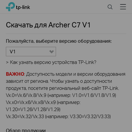
Click
Search
Menu
TP-Link, Reliably Smart
to
skip
the
Скачать для
Archer C7
V1
navigation
bar
Пожалуйста, выберите версию оборудования:
V1
>
Как узнать версию устройства TP-Link?
ВАЖНО
: Доступность модели и версии оборудования
зависит от региона. Чтобы узнать о доступности
продукта, посетите региональный веб-сайт TP-Link.
Vx.0=Vx.6/Vx.8/Vx.9 (например: V1.0=V1.6/V1.8/V1.9)
Vx.x0=Vx.x6/Vx.x8/Vx.x9 (например:
V1.20=V1.26/V1.28/V1.29)
Vx.30=Vx.32/Vx.33 (например: V3.30=V3.32/V3.33)
Обзор продукции