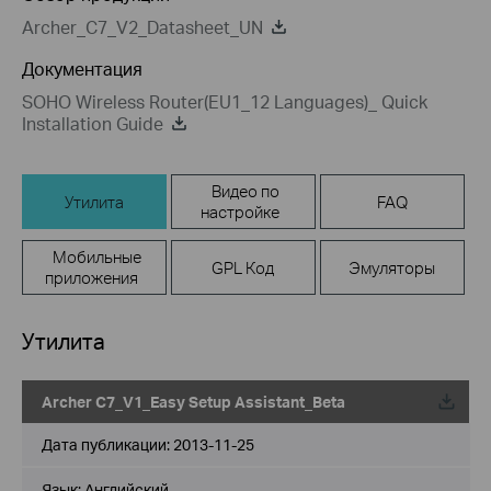
Archer_C7_V2_Datasheet_UN
Документация
SOHO Wireless Router(EU1_12 Languages)_ Quick
Installation Guide
Видео по
Утилита
FAQ
настройке
Мобильные
GPL Код
Эмуляторы
приложения
Утилита
Archer C7_V1_Easy Setup Assistant_Beta
Дата публикации:
2013-11-25
Язык:
Английский