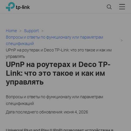
Click
Search
Menu
TP-Link, Reliably Smart
to
skip
the
navigation
Home
Support
bar
Вопросы и ответы по функционалу или параметрам
спецификаций
UPnP на роутерах и Deco TP-Link: что это такое и как им
управлять
UPnP на роутерах и Deco TP-
Link: что это такое и как им
управлять
Вопросы и ответы по функционалу или параметрам
спецификаций
Дата последнего обновления: июня 4, 2026
Universal Plug and Play (UPnP) позволяет устройствам в