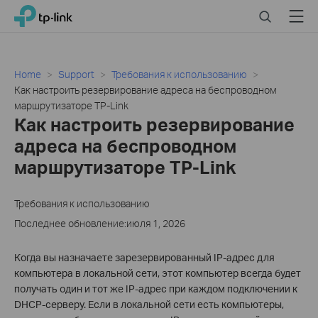
Click
Search
Menu
TP-Link, Reliably Smart
to
skip
the
navigation
Home
Support
Требования к использованию
bar
Как настроить резервирование адреса на беспроводном
маршрутизаторе TP-Link
Как настроить резервирование
адреса на беспроводном
маршрутизаторе TP-Link
Требования к использованию
Последнее обновление:июля 1, 2026
Когда вы назначаете зарезервированный IP-адрес для
компьютера в локальной сети, этот компьютер всегда будет
получать один и тот же IP-адрес при каждом подключении к
DHCP-серверу. Если в локальной сети есть компьютеры,