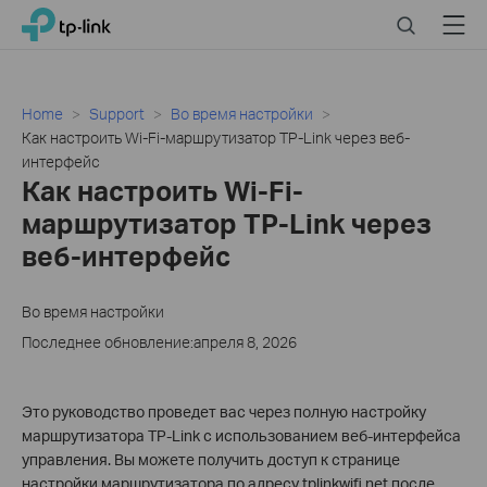
Click
Search
Menu
TP-Link, Reliably Smart
to
skip
the
navigation
Home
Support
Во время настройки
bar
Как настроить Wi-Fi-маршрутизатор TP-Link через веб-
интерфейс
Как настроить Wi-Fi-
маршрутизатор TP-Link через
веб-интерфейс
Во время настройки
Последнее обновление:апреля 8, 2026
Это руководство проведет вас через полную настройку
маршрутизатора TP-Link с использованием веб-интерфейса
управления. Вы можете получить доступ к странице
настройки маршрутизатора по адресу tplinkwifi.net после