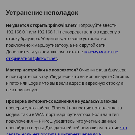
Устранение неполадок
Не удается открыть tplinkwifi.net?
Попробуйте ввести
192.168.0.1 или 192.168.1.1 непосредственно в адресную
строку браузера. Убедитесь, что ваше устройство
подключено к маршрутизатору, а не к другой сети.
Дополнительную помощь см. в статье
почему может не
открываться tplinkwifi.net
.
Мастер настройки не появляется?
Очистите кэш браузера
и повторите попытку. Убедитесь, что вы используете Chrome,
Firefox или Edge и что вы ввели адрес в адресную строку, а
не в поисковую.
Проверка интернет-соединения не удалась?
Дважды
проверьте, что кабель Ethernet полностью вставлен как в
модем, так и в WAN-порт маршрутизатора. Если ваш тип
подключения — PPPoE, убедитесь, что учетные данные
провайдера верны. Для дальнейшей помощи см. статью
что
делать, если нет доступа в интернет через Wi-Fi