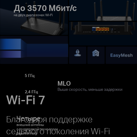
До 3570 Мбит/с
на двух диапазонах Wi‑Fi
5 ГГц
MLO
Выше скорость, меньше задержки
2,4 ГГц
Wi‑Fi 7
Благодаря поддержке
Четыре
внешние антенны
седьмого поколения Wi‑Fi
с поддержкой технологии
Beamforming