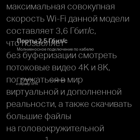
максимальная совокупная
скорость Wi‑Fi данной модели
составляет 3,6 Гбит/с,
Порты 2,5 Гбит/с
что позволяет
Молниеносное подключение по кабелю
без буферизации смотреть
потоковые видео 4K и 8K,
погружаться в мир
Клиент
HomeShield
и сервер VPN
виртуальной и дополненной
реальности, а также скачивать
большие файлы
на головокружительной
1