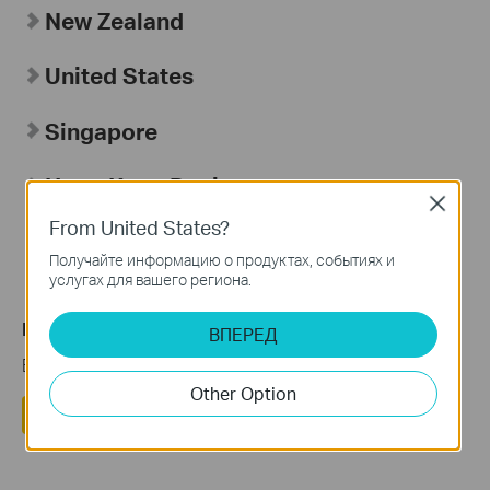
New Zealand
United States
Singapore
Hong Kong Region
Close
From United States?
台湾地区
Получайте информацию о продуктах, событиях и
услугах для вашего региона.
Полезен ли этот FAQ?
ВПЕРЕД
Ваши отзывы помогают улучшить этот сайт.
Other Option
Да
Нет