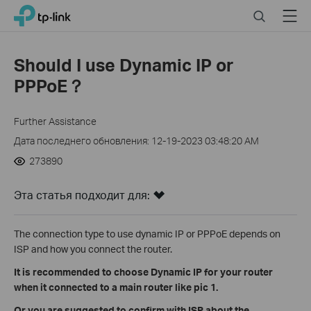
Click
Search
Menu
TP-Link, Reliably Smart
to
skip
the
Should I use Dynamic IP or
navigation
PPPoE？
bar
Further Assistance
Дата последнего обновления: 12-19-2023 03:48:20 AM
273890
Эта статья подходит для:
The connection type to use dynamic IP or PPPoE depends on
ISP and how you connect the router.
It is recommended to choose Dynamic IP for your router
when it connected to a main router like pic 1.
Or you are suggested to confirm with ISP about the