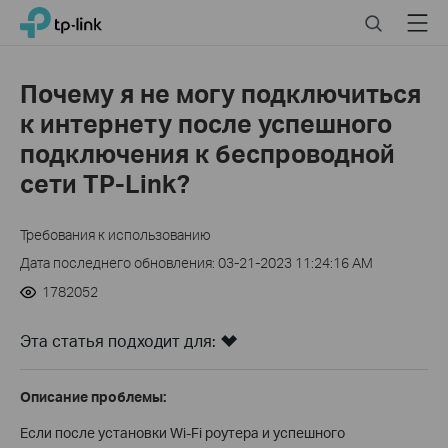
Click
Search
Menu
TP-Link, Reliably Smart
to
skip
the
Почему я не могу подключиться
navigation
к интернету после успешного
bar
подключения к беспроводной
сети TP-Link?
Требования к использованию
Дата последнего обновления: 03-21-2023 11:24:16 AM
1782052
Эта статья подходит для:
Описание проблемы:
Если после установки Wi-Fi роутера и успешного