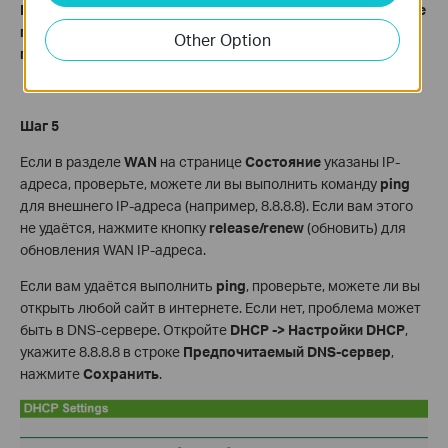
Если в полях не указаны
IP-адреса, проверьте физическое
подключение или позвоните вашему провайдеру для
Other Option
проверки линии.
Шаг 5
Если в разделе
WAN
на странице
Состояние
указаны IP-
адреса, проверьте, можете ли вы выполнить команду
ping
для внешнего IP-адреса (например, 8.8.8.8). Если вам этого
не удаётся, нажмите кнопку
release/
renew
(обновить) для
обновления WAN IP-адреса.
Если вам удаётся выполнить
ping
, проверьте, можете ли вы
открыть любой сайт в интернете. Если нет, проблема может
быть в DNS-сервере. Откройте
DHCP -> Настройки
DHCP
,
укажите 8.8.8.8 в строке
Предпочитаемый DNS-сервер
,
нажмите
Сохранить
.