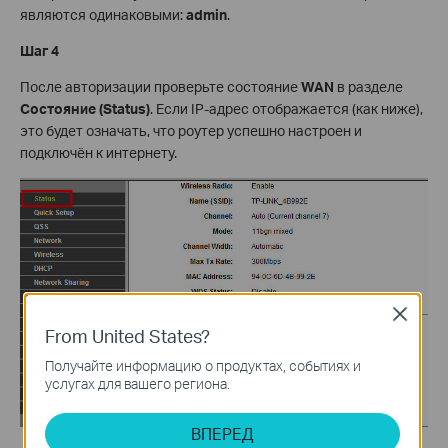
являются одинаковыми:
admin
.
Шаг 4
После авторизации проверьте состояние
WAN
в разделе
Состояние (
Status)
. Если IP-адрес отображается (как ниже),
это будет означать, что роутер успешно настроен и
подключён к интернету.
Close
From United States?
Получайте информацию о продуктах, событиях и
услугах для вашего региона.
ВПЕРЕД