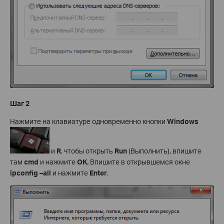
Шаг 2
Нажмите на клавиатуре одновременно кнопки
Windows
и
R
, чтобы открыть
Run
(Выполнить), впишите
там
cmd
и нажмите
OK.
Впишите в открывшемся окне
ipconfig –
all
и нажмите
Enter
.