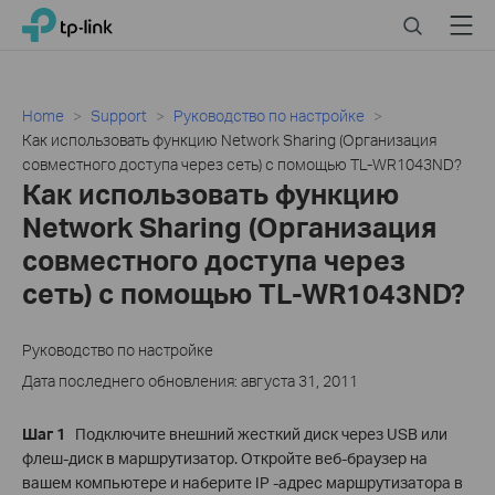
Click
Search
Menu
TP-Link, Reliably Smart
to
skip
the
navigation
Home
Support
Руководство по настройке
bar
Как использовать функцию Network Sharing (Организация
совместного доступа через сеть) с помощью TL-WR1043ND?
Как использовать функцию
Network Sharing (Организация
совместного доступа через
сеть) с помощью TL-WR1043ND?
Руководство по настройке
Дата последнего обновления: августа 31, 2011
Шаг 1
Подключите внешний жесткий диск через USB или
флеш-диск в маршрутизатор. Откройте веб-браузер на
вашем компьютере и наберите IP -адрес маршрутизатора в