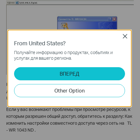
Close
From United States?
Получайте информацию о продуктах, событиях и
услугах для вашего региона.
ВПЕРЕД
Нажмите
ОК
, вы увидите файлы, которым разрешен общий
Other Option
доступ, размещенные на устройстве, подключенном через
USB .
Если у вас возникают проблемы при просмотре ресурсов, к
которым разрешен общий доступ, обратитесь к разделу: Как
изменить настройки совместного доступа через сеть на TL
- WR 1043 ND .