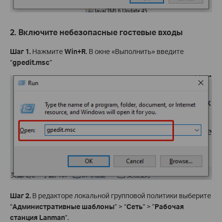
2. Включите небезопасные гостевые входы
Шаг 1.
Нажмите
Win+R
. В окне «Выполнить» введите
“
gpedit.msc
”
Шаг 2.
В редакторе локальной групповой политики выберите
“
Административные шаблоны
” > “
Сеть
” > ”
Рабочая
станция Lanman
”.