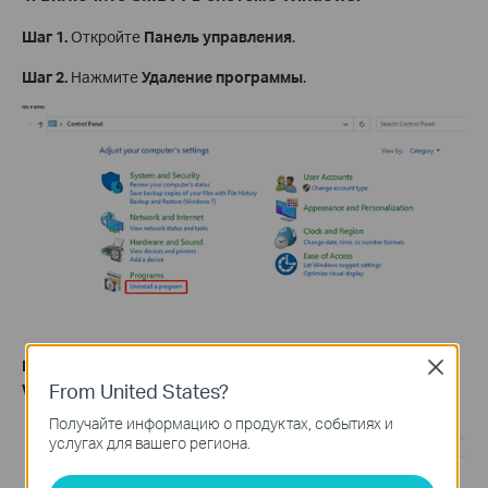
Шаг 1.
Откройте
Панель управления
.
Шаг 2.
Нажмите
Удаление программы
.
Шаг 3.
Нажмите
Включение или отключение компонентов
Close
From United States?
Windows
.
Получайте информацию о продуктах, событиях и
услугах для вашего региона.