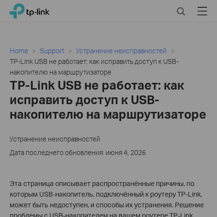
Click
Search
Menu
TP-Link, Reliably Smart
to
skip
the
navigation
Home
Support
Устранение неисправностей
bar
TP-Link USB не работает: как исправить доступ к USB-
накопителю на маршрутизаторе
TP-Link USB не работает: как
исправить доступ к USB-
накопителю на маршрутизаторе
Устранение неисправностей
Дата последнего обновления: июня 4, 2026
Эта страница описывает распространённые причины, по
которым USB-накопитель, подключённый к роутеру TP-Link,
может быть недоступен, и способы их устранения. Решение
проблемы с USB-накопителем на вашем роутере TP-Link