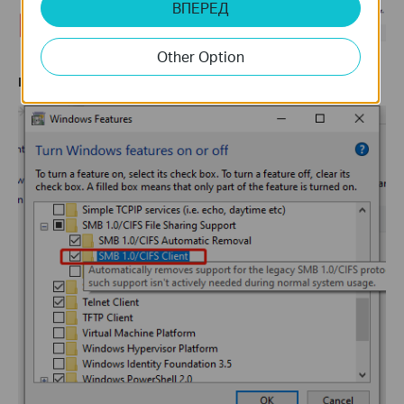
ВПЕРЕД
Other Option
Шаг 4.
Включите
SMB 1.0/CIFS Client
. Затем нажмите
OK
.