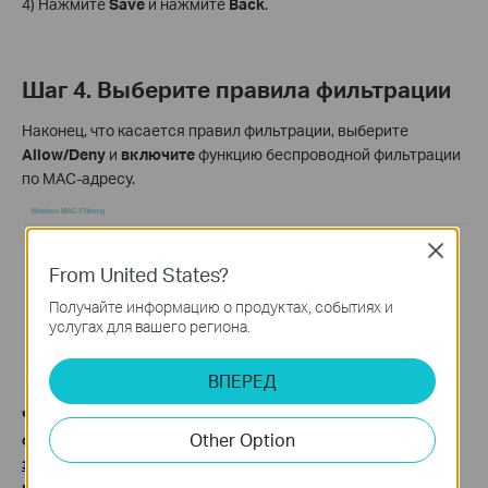
4) Нажмите
Save
и нажмите
Back
.
Шаг 4. Выберите правила фильтрации
Наконец, что касается правил фильтрации, выберите
Allow/Deny
и
включите
функцию беспроводной фильтрации
по MAC-адресу.
Close
From United States?
Получайте информацию о продуктах, событиях и
услугах для вашего региона.
ВПЕРЕД
Чтобы узнать более подробную информацию о каждой
Other Option
функции и конфигурации, пожалуйста, посетите
Центр
загрузок
, чтобы загрузить руководство для вашего
продукта.