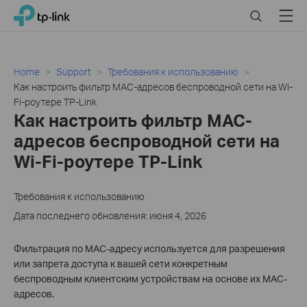
Click
Search
Menu
TP-Link, Reliably Smart
to
skip
the
navigation
Home
Support
Требования к использованию
bar
Как настроить фильтр MAC-адресов беспроводной сети на Wi-
Fi-роутере TP-Link
Как настроить фильтр MAC-
адресов беспроводной сети на
Wi-Fi-роутере TP-Link
Требования к использованию
Дата последнего обновления: июня 4, 2026
Фильтрация по MAC-адресу используется для разрешения
или запрета доступа к вашей сети конкретным
беспроводным клиентским устройствам на основе их MAC-
адресов.