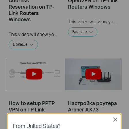
Address
OpenVPN on TP-Link
Reservation on TP-
Routers Windows
Link Routers
Windows
This video will show you how to set up OpenVPN on a TP-Link Wi-Fi router. For more information, visit www.tp-link.com/support.
Больше
This video will show you how to set up Address Reservation on TP-Link routers.
Больше
How to setup PPTP
Настройка роутера
VPN on TP Link
Archer AX73
routers Windows
Close
From United States?