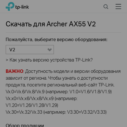
Click
Search
Menu
TP-Link, Reliably Smart
to
skip
the
Скачать для
Archer AX55
V2
navigation
bar
Пожалуйста, выберите версию оборудования:
V2
>
Как узнать версию устройства TP-Link?
ВАЖНО
: Доступность модели и версии оборудования
зависит от региона. Чтобы узнать о доступности
продукта, посетите региональный веб-сайт TP-Link.
Vx.0=Vx.6/Vx.8/Vx.9 (например: V1.0=V1.6/V1.8/V1.9)
Vx.x0=Vx.x6/Vx.x8/Vx.x9 (например:
V1.20=V1.26/V1.28/V1.29)
Vx.30=Vx.32/Vx.33 (например: V3.30=V3.32/V3.33)
Обзор продукции