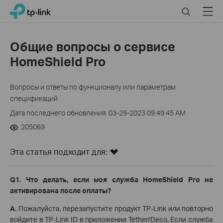
Click
Search
Menu
TP-Link, Reliably Smart
to
skip
the
Общие вопросы о сервисе
navigation
HomeShield Pro
bar
Вопросы и ответы по функционалу или параметрам
спецификаций
Дата последнего обновления: 03-29-2023 09:49:45 AM
205069
Эта статья подходит для:
Q1. Что делать, если моя служба HomeShield Pro
не
активирована после оплаты?
A.
Пожалуйста, перезапустите продукт TP-Link или повторно
войдите в TP-Link ID в приложении Tether/Deco. Если служба