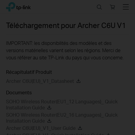
Click
Search
Online
Menu
TP-Link, Reliably Smart
to
store
skip
the
Téléchargement pour
Archer C6U
V1
navigation
bar
IMPORTANT: les disponibilités des modèles et des
versions matérielles varient selon les régions. Merci de
vous référer au site TP-Link du pays qui vous concerne.
Récapitulatif Produit
Archer C6U(EU)_V1_Datasheet
Documents
SOHO Wireless Router(EU1_12 Languages)_ Quick
Installation Guide
SOHO Wireless Router(EU2_16 Languages)_ Quick
Installation Guide
Archer C6U(EU)_V1_User Guide