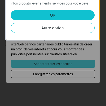
Infos produits, événements, services pour votre pays.
site Web et ne peuvent pas être désactivés dans vos
Plus
systèmes.
OK
Cookies d'analyse et marketing
Les cookies d'analyse nous permettent d'analyser vos
Autre option
activités sur notre site Web pour améliorer et ajuster les
fonctionnalités de notre site Web.
Les cookies marketing peuvent être définis via notre
site Web par nos partenaires publicitaires afin de créer
un profil de vos intérêts et pour vous montrer des
publicités pertinentes sur d'autres sites Web.
How to set up TP-
Link Archer C6U via
Accepter tous les cookies
Tether app
Enregistrer les paramètres