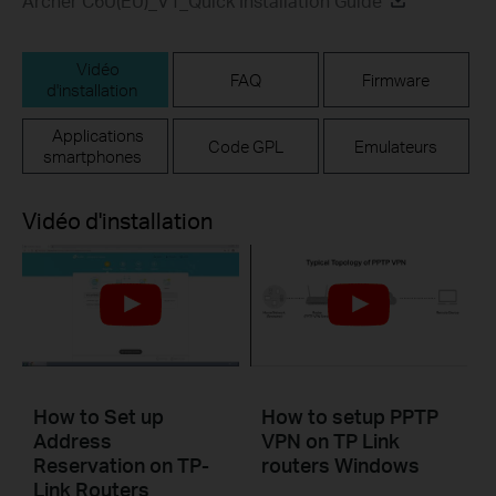
Archer C6U(EU)_V1_Quick Installation Guide
Vidéo
FAQ
Firmware
d'installation
Applications
Code GPL
Emulateurs
smartphones
Vidéo d'installation
How to Set up
How to setup PPTP
Address
VPN on TP Link
Reservation on TP-
routers Windows
Link Routers