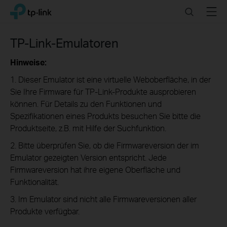
Click
Search
Menu
TP-Link, Reliably Smart
to
skip
the
TP-Link-Emulatoren
navigation
bar
Hinweise:
1. Dieser Emulator ist eine virtuelle Weboberfläche, in der
Sie Ihre Firmware für TP-Link-Produkte ausprobieren
können. Für Details zu den Funktionen und
Spezifikationen eines Produkts besuchen Sie bitte die
Produktseite, z.B. mit Hilfe der Suchfunktion.
2. Bitte überprüfen Sie, ob die Firmwareversion der im
Emulator gezeigten Version entspricht. Jede
Firmwareversion hat ihre eigene Oberfläche und
Funktionalität.
3. Im Emulator sind nicht alle Firmwareversionen aller
Produkte verfügbar.