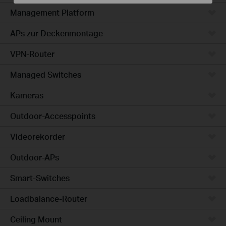
Management Platform
APs zur Deckenmontage
VPN-Router
Managed Switches
Kameras
Outdoor-Accesspoints
Videorekorder
Outdoor-APs
Smart-Switches
Loadbalance-Router
Ceiling Mount