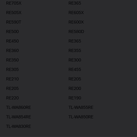
RE705X
RE365
RE505X
RE605X
RE590T
RE600X
RE500
RE580D
RE450
RE365
RE360
RE355
RE350
RE300
RE305
RE455
RE210
RE205
RE205
RE200
RE220
RE190
TL-WA860RE
TL-WA855RE
TL-WA854RE
TL-WA850RE
TL-WA830RE