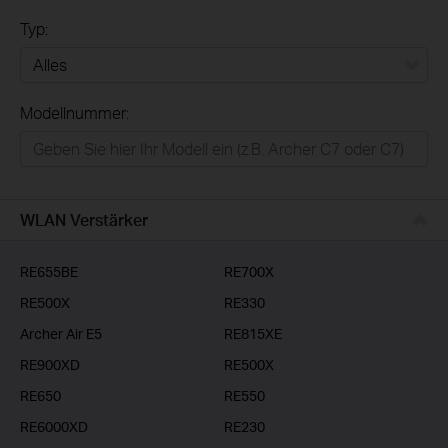
Typ:
Alles
Modellnummer:
Privatanwender
Smart-Home
Businessanwender
WLAN Verstärker
Service-Provider
RE655BE
RE700X
RE500X
RE330
Archer Air E5
RE815XE
RE900XD
RE500X
RE650
RE550
RE6000XD
RE230