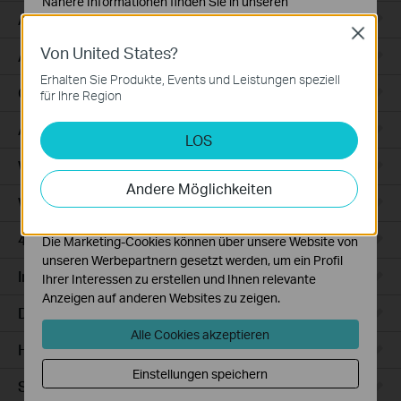
Nähere Informationen finden Sie in unseren
Access
Datenschutzhinweisen
.
Close
Von United States?
Notwendige Cookies
Access Pro
Diese Cookies sind zur Funktion der Website
Erhalten Sie Produkte, Events und Leistungen speziell
erforderlich und können in Ihren Systemen nicht
GPON
für Ihre Region
deaktiviert werden.
Agile
LOS
Analyse- und Marketing-Cookies
Analyse-Cookies ermöglichen es uns, Ihre Aktivitäten
Wired Gateways
auf unserer Website zu analysieren, um die
Andere Möglichkeiten
Funktionsweise unserer Website zu verbessern und
WiFi Gateways
anzupassen.
4G/5G WiFi Gateways
Die Marketing-Cookies können über unsere Website von
unseren Werbepartnern gesetzt werden, um ein Profil
Integrated Gateways
Ihrer Interessen zu erstellen und Ihnen relevante
Anzeigen auf anderen Websites zu zeigen.
DSL Gateways
Alle Cookies akzeptieren
Hardware
Einstellungen speichern
Software