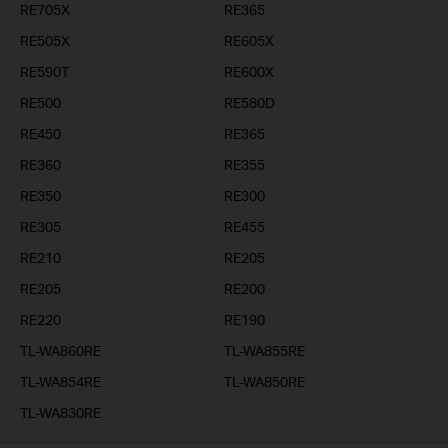
RE705X
RE365
RE505X
RE605X
RE590T
RE600X
RE500
RE580D
RE450
RE365
RE360
RE355
RE350
RE300
RE305
RE455
RE210
RE205
RE205
RE200
RE220
RE190
TL-WA860RE
TL-WA855RE
TL-WA854RE
TL-WA850RE
TL-WA830RE