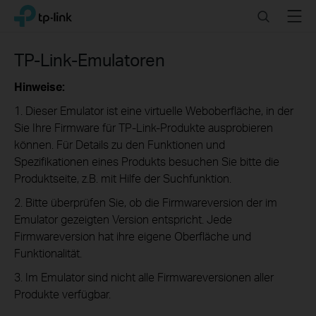
Click
Search
Menu
TP-Link, Reliably Smart
to
skip
the
TP-Link-Emulatoren
navigation
bar
Hinweise:
1. Dieser Emulator ist eine virtuelle Weboberfläche, in der
Sie Ihre Firmware für TP-Link-Produkte ausprobieren
können. Für Details zu den Funktionen und
Spezifikationen eines Produkts besuchen Sie bitte die
Produktseite, z.B. mit Hilfe der Suchfunktion.
2. Bitte überprüfen Sie, ob die Firmwareversion der im
Emulator gezeigten Version entspricht. Jede
Firmwareversion hat ihre eigene Oberfläche und
Funktionalität.
3. Im Emulator sind nicht alle Firmwareversionen aller
Produkte verfügbar.