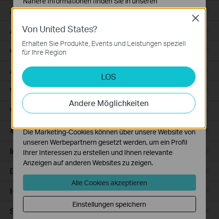
Nähere Informationen finden Sie in unseren
Access
Datenschutzhinweisen
.
Close
Von United States?
Notwendige Cookies
Access Pro
Diese Cookies sind zur Funktion der Website
Erhalten Sie Produkte, Events und Leistungen speziell
erforderlich und können in Ihren Systemen nicht
GPON
für Ihre Region
deaktiviert werden.
Agile
LOS
Analyse- und Marketing-Cookies
Analyse-Cookies ermöglichen es uns, Ihre Aktivitäten
Wired Gateways
auf unserer Website zu analysieren, um die
Andere Möglichkeiten
Funktionsweise unserer Website zu verbessern und
WiFi Gateways
anzupassen.
4G/5G WiFi Gateways
Die Marketing-Cookies können über unsere Website von
unseren Werbepartnern gesetzt werden, um ein Profil
Integrated Gateways
Ihrer Interessen zu erstellen und Ihnen relevante
Anzeigen auf anderen Websites zu zeigen.
DSL Gateways
Alle Cookies akzeptieren
Hardware
Einstellungen speichern
Software