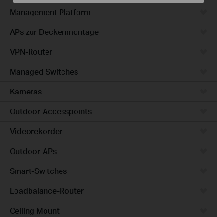
Management Platform
APs zur Deckenmontage
VPN-Router
Managed Switches
Kameras
Outdoor-Accesspoints
Videorekorder
Outdoor-APs
Smart-Switches
Loadbalance-Router
Ceiling Mount