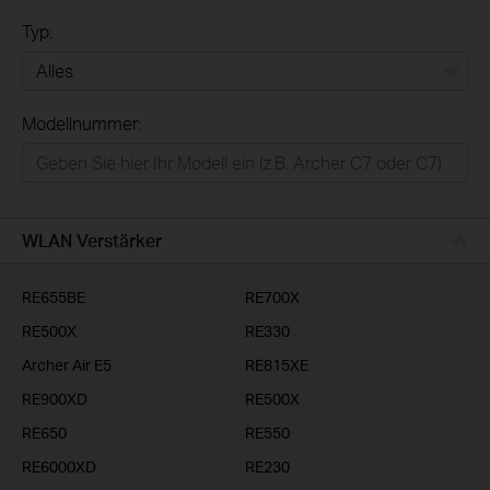
Typ:
Alles
Modellnummer:
Privatanwender
Smart-Home
Businessanwender
WLAN Verstärker
Service-Provider
RE655BE
RE700X
RE500X
RE330
Archer Air E5
RE815XE
RE900XD
RE500X
RE650
RE550
RE6000XD
RE230