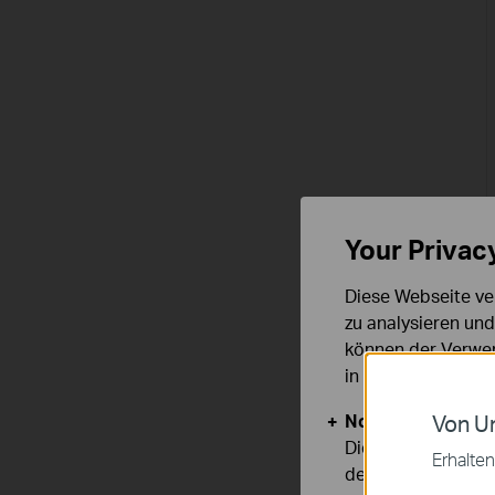
Your Privac
Diese Webseite ve
zu analysieren un
können der Verwen
in unseren
Datens
Notwendige Cook
Von Un
Diese Cookies sind
Erhalten
deaktiviert werden