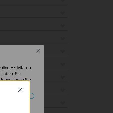
Close
line-Aktivitäten
 haben. Sie
ionen finden Sie
Close
 Gateways
Systemen nicht