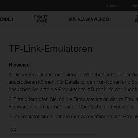
Support
Par
SMART-
S
WENDER
BUSINESSANWENDER
HOME
P
TP-Link-Emulatoren
Hinweise:
1. Dieser Emulator ist eine virtuelle Weboberfläche, in der S
ausprobieren können. Für Details zu den Funktionen und Spe
besuchen Sie bitte die Produktseite, z.B. mit Hilfe der Suchf
2. Bitte überprüfen Sie, ob die Firmwareversion der im Emula
Firmwareversion hat ihre eigene Oberfläche und Funktionalit
3. Im Emulator sind nicht alle Firmwareversionen aller Produk
Typ: