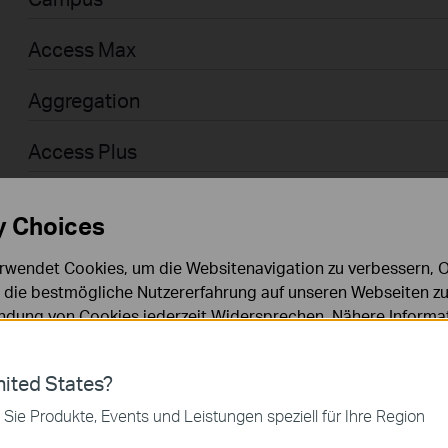
Access Max
Aggregation
Access Plus
Access
y Choices
Access Pro
rwendet Cookies, um die Websitenavigation zu verbessern, On
d die bestmögliche Nutzererfahrung auf unseren Webseiten zu
Businessanwender > Omada > WiFi > GPON
dung von Cookies jederzeit Widersprechen. Nähere Informat
chutzhinweisen
.
Agile
ies
ited States?
Businessanwender > Omada > Router > Wired
 zur Funktion der Website erforderlich und können in Ihren 
 Sie Produkte, Events und Leistungen speziell für Ihre Region
.