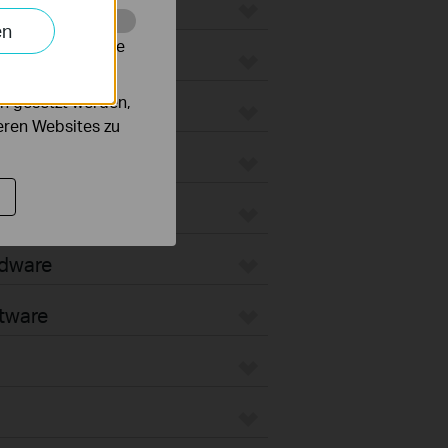
ateways
en
alysieren, um die
 WiFi Gateways
n gesetzt werden,
ated Gateways
deren Websites zu
ateways
oud-Based
rdware
tware