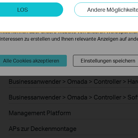
Businessanwender > Omada > Router > WiFi G
keting-Cookies
LOS
Andere Möglichkeit
möglichen es uns, Ihre Aktivitäten auf unserer Website zu an
Businessanwender > Omada > Router > 4G/5G
serer Website zu verbessern und anzupassen.
kies können über unsere Website von unseren Werbepartner
Businessanwender > Omada > Router > Integr
r Interessen zu erstellen und Ihnen relevante Anzeigen auf an
Businessanwender > Omada > Router > DSL G
Alle Cookies akzeptieren
Einstellungen speichern
Businessanwender > Omada > Controller > Cl
Businessanwender > Omada > Controller > Ha
Businessanwender > Omada > Controller > Sof
Management Platform
APs zur Deckenmontage