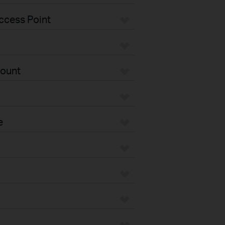
ccess Point
Mount
e