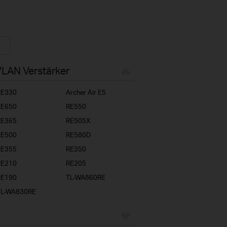
WLAN Verstärker
RE330
Archer Air E5
RE650
RE550
RE365
RE505X
RE500
RE580D
RE355
RE350
RE210
RE205
RE190
TL-WA860RE
TL-WA830RE