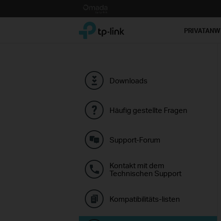
Click
to
TP-Link, Reliably Smart
skip
PRIVATAN
the
navigation
bar
Downloads
Häufig gestellte Fragen
Support-Forum
Kontakt mit dem
Technischen Support
Kompatibilitäts-listen