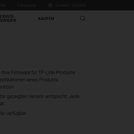
tner
Community
Schweiz / Deutsch
ERVICE-
Search
KAUFEN
ROVIDER
ie Ihre Firmware für TP-Link-Produkte
zifikationen eines Produkts
unktion.
tor gezeigten Version entspricht. Jede
ät.
te verfügbar.