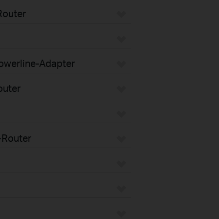
Router
Powerline-Adapter
outer
-Router