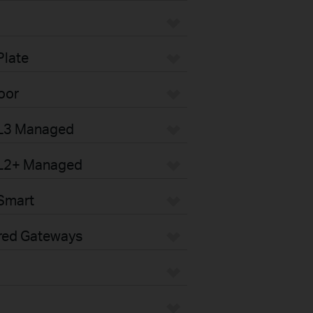
Plate
oor
 L3 Managed
 L2+ Managed
Smart
red Gateways