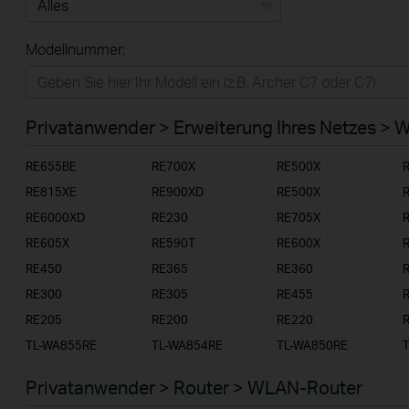
Alles
Modellnummer:
Privatanwender
Smart-Home
Privatanwender > Erweiterung Ihres Netzes > 
Businessanwender
RE655BE
RE700X
RE500X
Service-Provider
RE815XE
RE900XD
RE500X
RE6000XD
RE230
RE705X
RE605X
RE590T
RE600X
RE450
RE365
RE360
RE300
RE305
RE455
RE205
RE200
RE220
TL-WA855RE
TL-WA854RE
TL-WA850RE
Privatanwender > Router > WLAN-Router