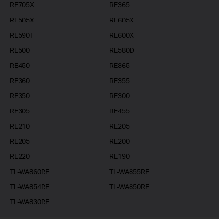
RE705X
RE365
RE505X
RE605X
RE590T
RE600X
RE500
RE580D
RE450
RE365
RE360
RE355
RE350
RE300
RE305
RE455
RE210
RE205
RE205
RE200
RE220
RE190
TL-WA860RE
TL-WA855RE
TL-WA854RE
TL-WA850RE
TL-WA830RE