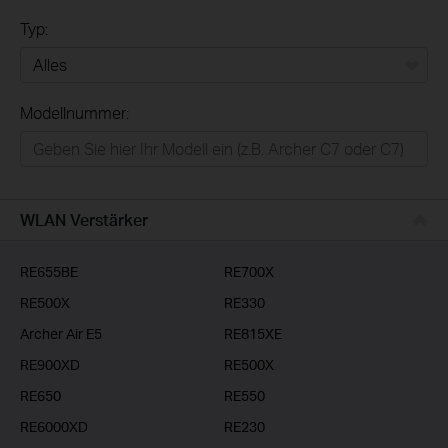
Typ:
Alles
Modellnummer:
Privatanwender
Smart-Home
Businessanwender
WLAN Verstärker
Service-Provider
RE655BE
RE700X
RE500X
RE330
Archer Air E5
RE815XE
RE900XD
RE500X
RE650
RE550
RE6000XD
RE230