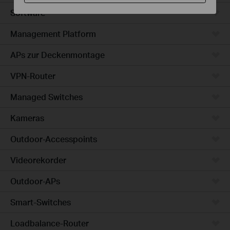
Software
Management Platform
APs zur Deckenmontage
VPN-Router
Managed Switches
Kameras
Outdoor-Accesspoints
Videorekorder
Outdoor-APs
Smart-Switches
Loadbalance-Router