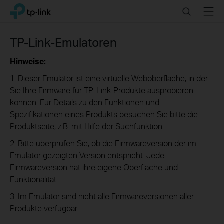
Click
Search
Menu
TP-Link, Reliably Smart
to
skip
the
TP-Link-Emulatoren
navigation
bar
Hinweise:
1. Dieser Emulator ist eine virtuelle Weboberfläche, in der
Sie Ihre Firmware für TP-Link-Produkte ausprobieren
können. Für Details zu den Funktionen und
Spezifikationen eines Produkts besuchen Sie bitte die
Produktseite, z.B. mit Hilfe der Suchfunktion.
2. Bitte überprüfen Sie, ob die Firmwareversion der im
Emulator gezeigten Version entspricht. Jede
Firmwareversion hat ihre eigene Oberfläche und
Funktionalität.
3. Im Emulator sind nicht alle Firmwareversionen aller
Produkte verfügbar.