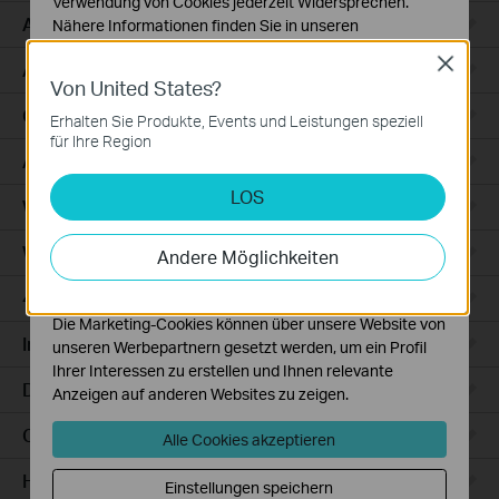
Verwendung von Cookies jederzeit Widersprechen.
Access
Nähere Informationen finden Sie in unseren
Datenschutzhinweisen
.
Close
Access Pro
Von United States?
Notwendige Cookies
Diese Cookies sind zur Funktion der Website
GPON
Erhalten Sie Produkte, Events und Leistungen speziell
erforderlich und können in Ihren Systemen nicht
für Ihre Region
deaktiviert werden.
Agile
LOS
Analyse- und Marketing-Cookies
Wired Gateways
Analyse-Cookies ermöglichen es uns, Ihre Aktivitäten
auf unserer Website zu analysieren, um die
WiFi Gateways
Andere Möglichkeiten
Funktionsweise unserer Website zu verbessern und
anzupassen.
4G/5G WiFi Gateways
Die Marketing-Cookies können über unsere Website von
Integrated Gateways
unseren Werbepartnern gesetzt werden, um ein Profil
Ihrer Interessen zu erstellen und Ihnen relevante
DSL Gateways
Anzeigen auf anderen Websites zu zeigen.
Cloud-Based
Alle Cookies akzeptieren
Hardware
Einstellungen speichern