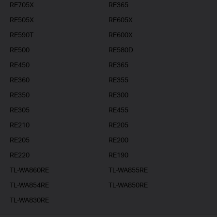
RE705X
RE365
RE505X
RE605X
RE590T
RE600X
RE500
RE580D
RE450
RE365
RE360
RE355
RE350
RE300
RE305
RE455
RE210
RE205
RE205
RE200
RE220
RE190
TL-WA860RE
TL-WA855RE
TL-WA854RE
TL-WA850RE
TL-WA830RE