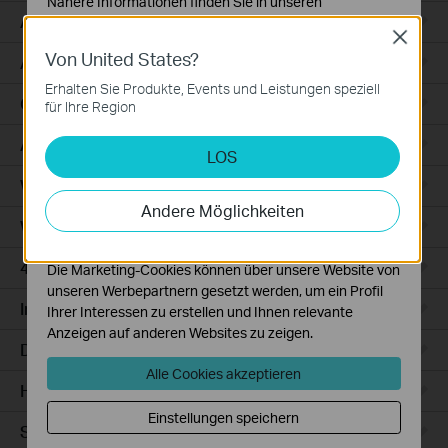
Nähere Informationen finden Sie in unseren
Access
Datenschutzhinweisen
.
Close
Von United States?
Notwendige Cookies
Access Pro
Diese Cookies sind zur Funktion der Website
Erhalten Sie Produkte, Events und Leistungen speziell
erforderlich und können in Ihren Systemen nicht
GPON
für Ihre Region
deaktiviert werden.
Agile
LOS
Analyse- und Marketing-Cookies
Analyse-Cookies ermöglichen es uns, Ihre Aktivitäten
Wired Gateways
auf unserer Website zu analysieren, um die
Andere Möglichkeiten
Funktionsweise unserer Website zu verbessern und
WiFi Gateways
anzupassen.
4G/5G WiFi Gateways
Die Marketing-Cookies können über unsere Website von
unseren Werbepartnern gesetzt werden, um ein Profil
Integrated Gateways
Ihrer Interessen zu erstellen und Ihnen relevante
Anzeigen auf anderen Websites zu zeigen.
DSL Gateways
Alle Cookies akzeptieren
Hardware
Einstellungen speichern
Software