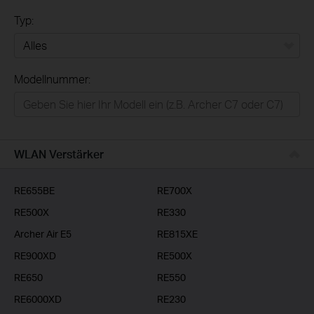
Typ:
Alles
Modellnummer:
Privatanwender
Smart-Home
Businessanwender
WLAN Verstärker
Service-Provider
RE655BE
RE700X
RE500X
RE330
Archer Air E5
RE815XE
RE900XD
RE500X
RE650
RE550
RE6000XD
RE230