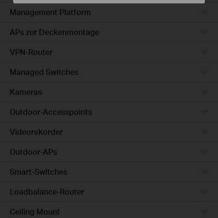
Management Platform
APs zur Deckenmontage
VPN-Router
Managed Switches
Kameras
Outdoor-Accesspoints
Videorekorder
Outdoor-APs
Smart-Switches
Loadbalance-Router
Ceiling Mount