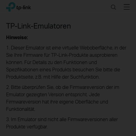
Click
Search
Menu
TP-Link, Reliably Smart
to
skip
the
TP-Link-Emulatoren
navigation
bar
Hinweise:
1. Dieser Emulator ist eine virtuelle Weboberfläche, in der
Sie Ihre Firmware für TP-Link-Produkte ausprobieren
können. Für Details zu den Funktionen und
Spezifikationen eines Produkts besuchen Sie bitte die
Produktseite, z.B. mit Hilfe der Suchfunktion.
2. Bitte überprüfen Sie, ob die Firmwareversion der im
Emulator gezeigten Version entspricht. Jede
Firmwareversion hat ihre eigene Oberfläche und
Funktionalität.
3. Im Emulator sind nicht alle Firmwareversionen aller
Produkte verfügbar.