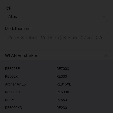
Typ:
Alles
Modellnummer:
Privatanwender
Smart-Home
Businessanwender
WLAN Verstärker
Service-Provider
RE655BE
RE700X
RE500X
RE330
Archer Air E5
RE815XE
RE900XD
RE500X
RE650
RE550
RE6000XD
RE230