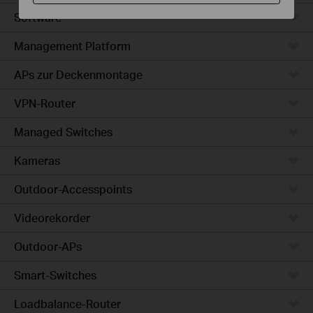
Software
Management Platform
APs zur Deckenmontage
VPN-Router
Managed Switches
Kameras
Outdoor-Accesspoints
Videorekorder
Outdoor-APs
Smart-Switches
Loadbalance-Router