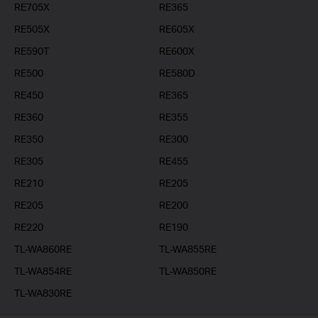
RE705X
RE365
RE505X
RE605X
RE590T
RE600X
RE500
RE580D
RE450
RE365
RE360
RE355
RE350
RE300
RE305
RE455
RE210
RE205
RE205
RE200
RE220
RE190
TL-WA860RE
TL-WA855RE
TL-WA854RE
TL-WA850RE
TL-WA830RE