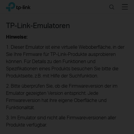
Click
Search
Menu
TP-Link, Reliably Smart
to
skip
the
TP-Link-Emulatoren
navigation
bar
Hinweise:
1. Dieser Emulator ist eine virtuelle Weboberfläche, in der
Sie Ihre Firmware für TP-Link-Produkte ausprobieren
können. Für Details zu den Funktionen und
Spezifikationen eines Produkts besuchen Sie bitte die
Produktseite, z.B. mit Hilfe der Suchfunktion.
2. Bitte überprüfen Sie, ob die Firmwareversion der im
Emulator gezeigten Version entspricht. Jede
Firmwareversion hat ihre eigene Oberfläche und
Funktionalität.
3. Im Emulator sind nicht alle Firmwareversionen aller
Produkte verfügbar.