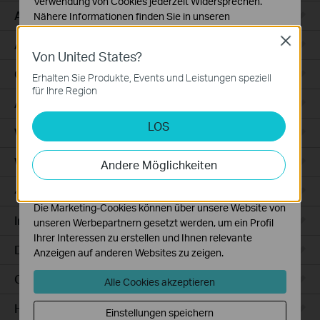
Verwendung von Cookies jederzeit Widersprechen.
Access
Nähere Informationen finden Sie in unseren
Datenschutzhinweisen
.
Close
Access Pro
Von United States?
Notwendige Cookies
Diese Cookies sind zur Funktion der Website
GPON
Erhalten Sie Produkte, Events und Leistungen speziell
erforderlich und können in Ihren Systemen nicht
für Ihre Region
deaktiviert werden.
Agile
LOS
Analyse- und Marketing-Cookies
Wired Gateways
Analyse-Cookies ermöglichen es uns, Ihre Aktivitäten
auf unserer Website zu analysieren, um die
WiFi Gateways
Andere Möglichkeiten
Funktionsweise unserer Website zu verbessern und
anzupassen.
4G/5G WiFi Gateways
Die Marketing-Cookies können über unsere Website von
Integrated Gateways
unseren Werbepartnern gesetzt werden, um ein Profil
Ihrer Interessen zu erstellen und Ihnen relevante
DSL Gateways
Anzeigen auf anderen Websites zu zeigen.
Cloud-Based
Alle Cookies akzeptieren
Hardware
Einstellungen speichern