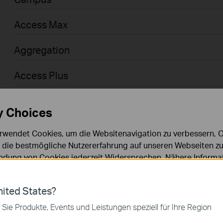
Access Max
Aggregation
Access Plus
Access
y Choices
Access Pro
rwendet Cookies, um die Websitenavigation zu verbessern, On
d die bestmögliche Nutzererfahrung auf unseren Webseiten zu
Businessanwender > Omada > WiFi > GPON
dung von Cookies jederzeit Widersprechen. Nähere Informat
chutzhinweisen
.
Agile
ies
ited States?
Businessanwender > Omada > Router > Wired
 zur Funktion der Website erforderlich und können in Ihren 
 Sie Produkte, Events und Leistungen speziell für Ihre Region
.