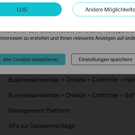
Businessanwender > Omada > Router > WiFi G
keting-Cookies
LOS
Andere Möglichkeit
möglichen es uns, Ihre Aktivitäten auf unserer Website zu an
Businessanwender > Omada > Router > 4G/5G
serer Website zu verbessern und anzupassen.
kies können über unsere Website von unseren Werbepartner
Businessanwender > Omada > Router > Integr
r Interessen zu erstellen und Ihnen relevante Anzeigen auf an
Businessanwender > Omada > Router > DSL G
Alle Cookies akzeptieren
Einstellungen speichern
Businessanwender > Omada > Controller > Cl
Businessanwender > Omada > Controller > Ha
Businessanwender > Omada > Controller > Sof
Management Platform
APs zur Deckenmontage