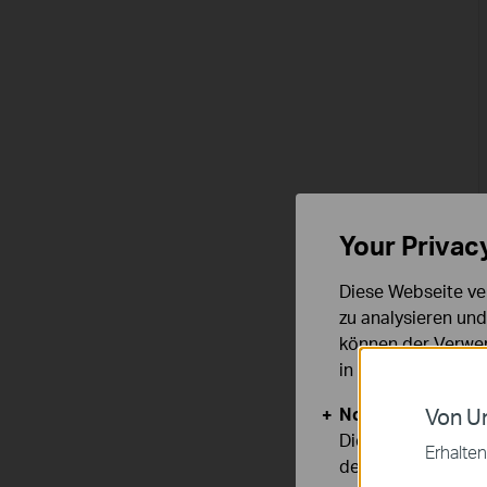
Your Privac
Diese Webseite ve
zu analysieren un
können der Verwen
in unseren
Datens
Notwendige Cook
Von Un
Diese Cookies sind
Erhalten
deaktiviert werden