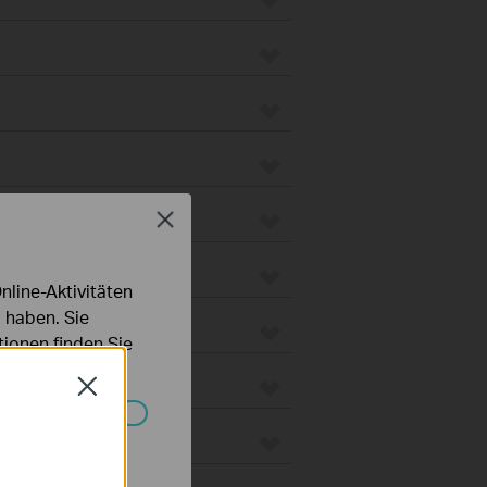
Close
line-Aktivitäten
 haben. Sie
ionen finden Sie
Close
 Gateways
Systemen nicht