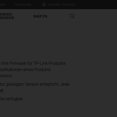
tner
Community
Schweiz / Deutsch
ERVICE-
Search
KAUFEN
ROVIDER
ie Ihre Firmware für TP-Link-Produkte
zifikationen eines Produkts
unktion.
tor gezeigten Version entspricht. Jede
ät.
te verfügbar.