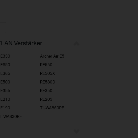
WLAN Verstärker
RE330
Archer Air E5
RE650
RE550
RE365
RE505X
RE500
RE580D
RE355
RE350
RE210
RE205
RE190
TL-WA860RE
TL-WA830RE