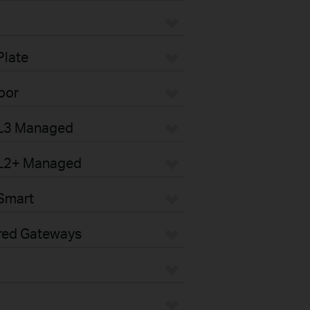
Plate
oor
 L3 Managed
 L2+ Managed
Smart
red Gateways