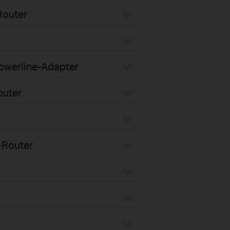
Router
Powerline-Adapter
outer
-Router