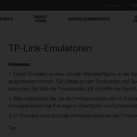
Support
Par
SMART-
S
WENDER
BUSINESSANWENDER
HOME
P
TP-Link-Emulatoren
Hinweise:
1. Dieser Emulator ist eine virtuelle Weboberfläche, in der S
ausprobieren können. Für Details zu den Funktionen und Spe
besuchen Sie bitte die Produktseite, z.B. mit Hilfe der Suchf
2. Bitte überprüfen Sie, ob die Firmwareversion der im Emula
Firmwareversion hat ihre eigene Oberfläche und Funktionalit
3. Im Emulator sind nicht alle Firmwareversionen aller Produk
Typ: