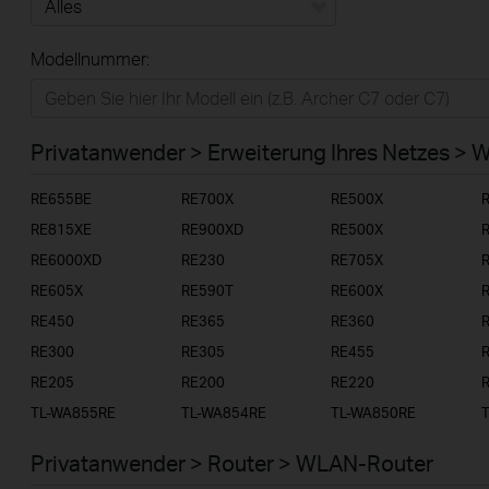
Alles
Modellnummer:
Privatanwender
Smart-Home
Privatanwender > Erweiterung Ihres Netzes > 
Businessanwender
RE655BE
RE700X
RE500X
Service-Provider
RE815XE
RE900XD
RE500X
RE6000XD
RE230
RE705X
RE605X
RE590T
RE600X
RE450
RE365
RE360
RE300
RE305
RE455
RE205
RE200
RE220
TL-WA855RE
TL-WA854RE
TL-WA850RE
Privatanwender > Router > WLAN-Router