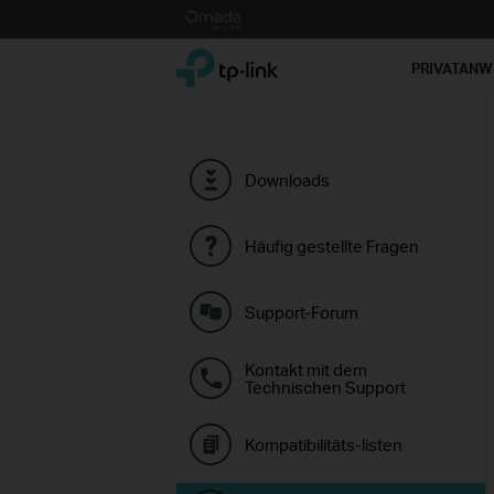
Click
to
TP-Link, Reliably Smart
skip
PRIVATAN
the
navigation
bar
Downloads
Häufig gestellte Fragen
Support-Forum
Kontakt mit dem
Technischen Support
Kompatibilitäts-listen