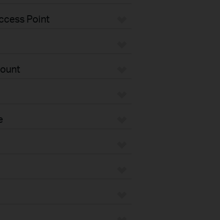
ccess Point
Mount
e