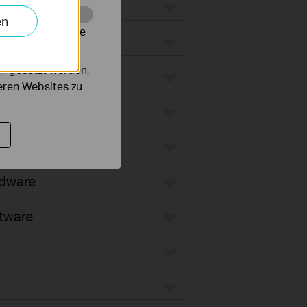
ateways
en
alysieren, um die
 WiFi Gateways
n gesetzt werden,
ated Gateways
deren Websites zu
ateways
oud-Based
rdware
tware