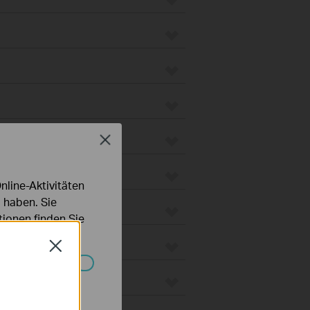
Close
line-Aktivitäten
 haben. Sie
ionen finden Sie
Close
 Gateways
Systemen nicht