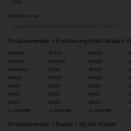
Alles
Modellnummer:
Privatanwender
Smart-Home
Privatanwender > Erweiterung Ihres Netzes > 
Businessanwender
RE655BE
RE700X
RE500X
Service-Provider
RE815XE
RE900XD
RE500X
RE6000XD
RE230
RE705X
RE605X
RE590T
RE600X
RE450
RE365
RE360
RE300
RE305
RE455
RE205
RE200
RE220
TL-WA855RE
TL-WA854RE
TL-WA850RE
Privatanwender > Router > WLAN-Router