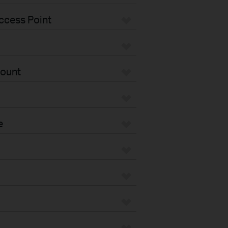
ccess Point
Mount
e