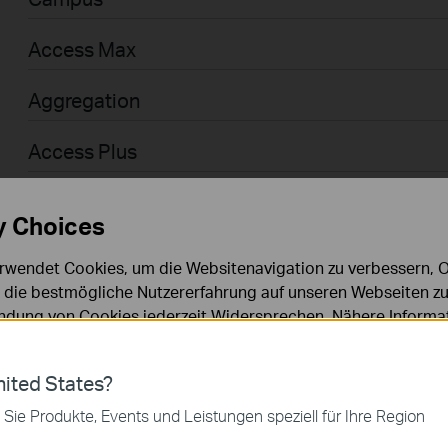
Access Max
Aggregation
Access Plus
Access
y Choices
Access Pro
rwendet Cookies, um die Websitenavigation zu verbessern, On
d die bestmögliche Nutzererfahrung auf unseren Webseiten zu
Businessanwender > Omada > WiFi > GPON
dung von Cookies jederzeit Widersprechen. Nähere Informat
chutzhinweisen
.
Agile
ies
ited States?
Businessanwender > Omada > Router > Wired
 zur Funktion der Website erforderlich und können in Ihren 
 Sie Produkte, Events und Leistungen speziell für Ihre Region
.