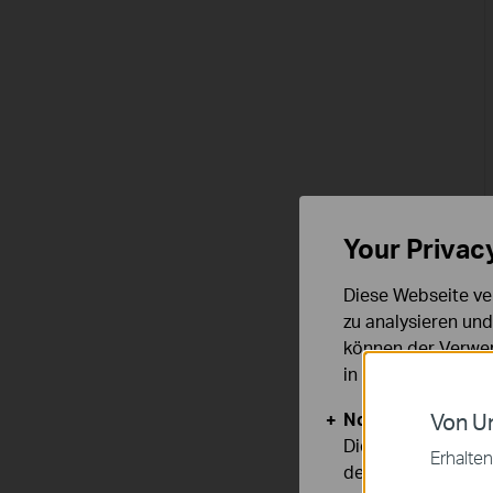
Your Privac
Diese Webseite ve
zu analysieren un
können der Verwen
in unseren
Datens
Notwendige Cook
Von Un
Diese Cookies sind
Erhalten
deaktiviert werden