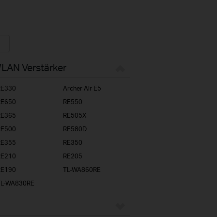
WLAN Verstärker
RE330
Archer Air E5
RE650
RE550
RE365
RE505X
RE500
RE580D
RE355
RE350
RE210
RE205
RE190
TL-WA860RE
TL-WA830RE