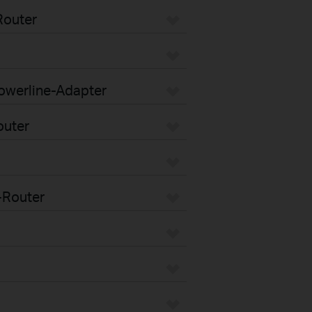
Router
Powerline-Adapter
outer
-Router