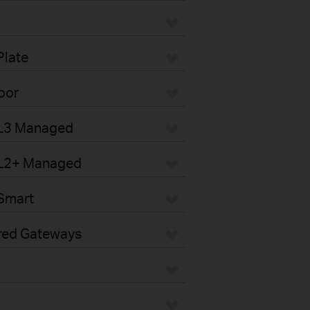
Plate
oor
 L3 Managed
 L2+ Managed
Smart
red Gateways