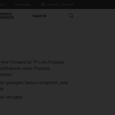
tner
Community
Schweiz / Deutsch
ERVICE-
Search
KAUFEN
ROVIDER
ie Ihre Firmware für TP-Link-Produkte
zifikationen eines Produkts
unktion.
tor gezeigten Version entspricht. Jede
ät.
te verfügbar.