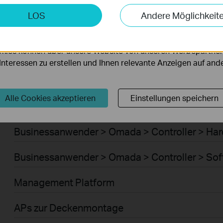
Businessanwender > Omada > Router > WiFi G
keting-Cookies
LOS
Andere Möglichkeit
möglichen es uns, Ihre Aktivitäten auf unserer Website zu an
Businessanwender > Omada > Router > 4G/5G
serer Website zu verbessern und anzupassen.
kies können über unsere Website von unseren Werbepartner
Businessanwender > Omada > Router > Integr
r Interessen zu erstellen und Ihnen relevante Anzeigen auf an
Businessanwender > Omada > Router > DSL G
Alle Cookies akzeptieren
Einstellungen speichern
Businessanwender > Omada > Controller > Cl
Businessanwender > Omada > Controller > Ha
Businessanwender > Omada > Controller > Sof
Management Platform
APs zur Deckenmontage