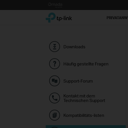
Click
to
TP-Link, Reliably Smart
skip
PRIVATAN
the
navigation
bar
Downloads
Häufig gestellte Fragen
Support-Forum
Kontakt mit dem
Technischen Support
Kompatibilitäts-listen