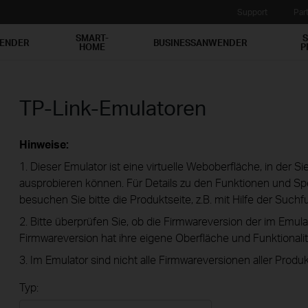
Support
Par
SMART-
S
WENDER
BUSINESSANWENDER
HOME
P
TP-Link-Emulatoren
Hinweise:
1. Dieser Emulator ist eine virtuelle Weboberfläche, in der S
ausprobieren können. Für Details zu den Funktionen und Spe
besuchen Sie bitte die Produktseite, z.B. mit Hilfe der Suchf
2. Bitte überprüfen Sie, ob die Firmwareversion der im Emula
Firmwareversion hat ihre eigene Oberfläche und Funktionalit
3. Im Emulator sind nicht alle Firmwareversionen aller Produk
Typ: