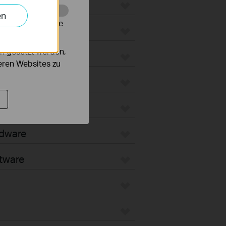
ateways
en
alysieren, um die
 WiFi Gateways
n gesetzt werden,
ated Gateways
deren Websites zu
ateways
oud-Based
rdware
tware