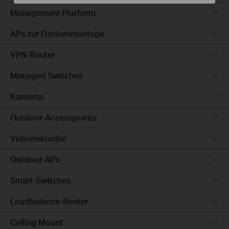
Management Platform
APs zur Deckenmontage
VPN-Router
Managed Switches
Kameras
Outdoor-Accesspoints
Videorekorder
Outdoor-APs
Smart-Switches
Loadbalance-Router
Ceiling Mount