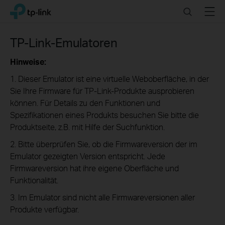
Click
Search
Menu
TP-Link, Reliably Smart
to
skip
the
TP-Link-Emulatoren
navigation
bar
Hinweise:
1. Dieser Emulator ist eine virtuelle Weboberfläche, in der
Sie Ihre Firmware für TP-Link-Produkte ausprobieren
können. Für Details zu den Funktionen und
Spezifikationen eines Produkts besuchen Sie bitte die
Produktseite, z.B. mit Hilfe der Suchfunktion.
2. Bitte überprüfen Sie, ob die Firmwareversion der im
Emulator gezeigten Version entspricht. Jede
Firmwareversion hat ihre eigene Oberfläche und
Funktionalität.
3. Im Emulator sind nicht alle Firmwareversionen aller
Produkte verfügbar.