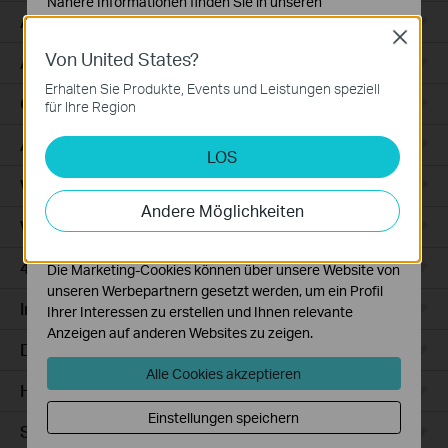
Nähere Informationen finden Sie in unseren
Access
Datenschutzhinweisen
.
Close
Von United States?
Notwendige Cookies
Access Pro
Diese Cookies sind zur Funktion der Website
Erhalten Sie Produkte, Events und Leistungen speziell
erforderlich und können in Ihren Systemen nicht
GPON
für Ihre Region
deaktiviert werden.
Agile
LOS
Analyse- und Marketing-Cookies
Analyse-Cookies ermöglichen es uns, Ihre Aktivitäten
Wired Gateways
auf unserer Website zu analysieren, um die
Andere Möglichkeiten
Funktionsweise unserer Website zu verbessern und
WiFi Gateways
anzupassen.
4G/5G WiFi Gateways
Die Marketing-Cookies können über unsere Website von
unseren Werbepartnern gesetzt werden, um ein Profil
Integrated Gateways
Ihrer Interessen zu erstellen und Ihnen relevante
Anzeigen auf anderen Websites zu zeigen.
DSL Gateways
Alle Cookies akzeptieren
Hardware
Einstellungen speichern
Software