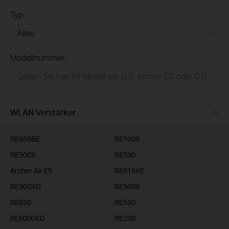
Typ:
Alles
Modellnummer:
Privatanwender
Smart-Home
Businessanwender
WLAN Verstärker
Service-Provider
RE655BE
RE700X
RE500X
RE330
Archer Air E5
RE815XE
RE900XD
RE500X
RE650
RE550
RE6000XD
RE230