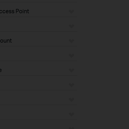
ccess Point
Mount
e