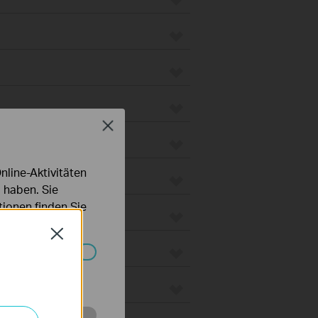
Close
line-Aktivitäten
 haben. Sie
ionen finden Sie
Close
Systemen nicht
 Gateways