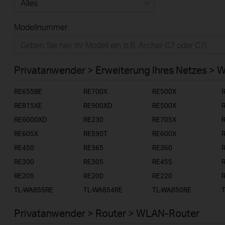
Alles
Modellnummer:
Privatanwender
Smart-Home
Privatanwender > Erweiterung Ihres Netzes > 
Businessanwender
RE655BE
RE700X
RE500X
Service-Provider
RE815XE
RE900XD
RE500X
RE6000XD
RE230
RE705X
RE605X
RE590T
RE600X
RE450
RE365
RE360
RE300
RE305
RE455
RE205
RE200
RE220
TL-WA855RE
TL-WA854RE
TL-WA850RE
Privatanwender > Router > WLAN-Router