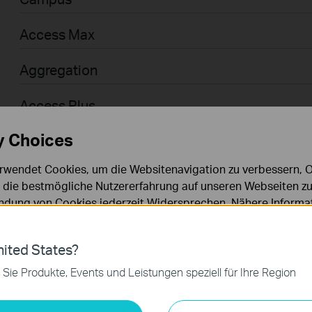
Access Max
Aggregation
Access Plus
y Choices
Access
rwendet Cookies, um die Websitenavigation zu verbessern, On
Access Pro
d die bestmögliche Nutzererfahrung auf unseren Webseiten zu
dung von Cookies jederzeit Widersprechen. Nähere Informat
Businessanwender > Omada > WiFi > GPON
chutzhinweisen
.
Agile
ies
ited States?
 zur Funktion der Website erforderlich und können in Ihren 
 Sie Produkte, Events und Leistungen speziell für Ihre Region
.
Businessanwender > Omada > Router > Wired
keting-Cookies