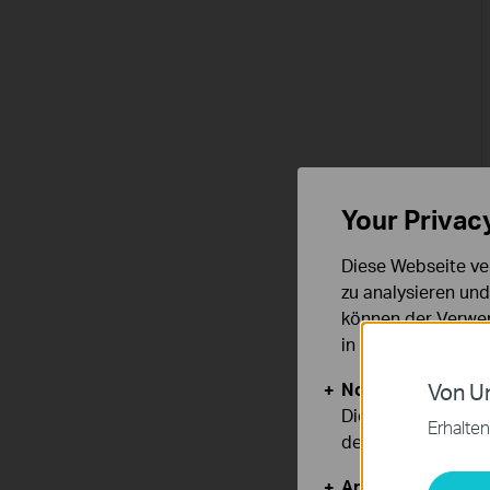
Your Privac
Diese Webseite ve
zu analysieren un
können der Verwen
in unseren
Datens
Notwendige Cook
Von Un
Diese Cookies sind
Erhalten
deaktiviert werden
Analyse- und Mar