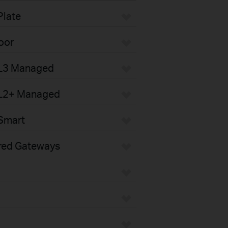
Plate
oor
 L3 Managed
 L2+ Managed
Smart
red Gateways