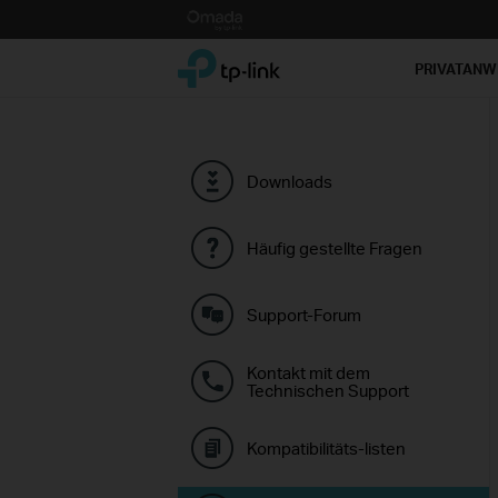
Click
to
TP-Link, Reliably Smart
skip
PRIVATAN
the
navigation
bar
Downloads
Häufig gestellte Fragen
Support-Forum
Kontakt mit dem
Technischen Support
Kompatibilitäts-listen