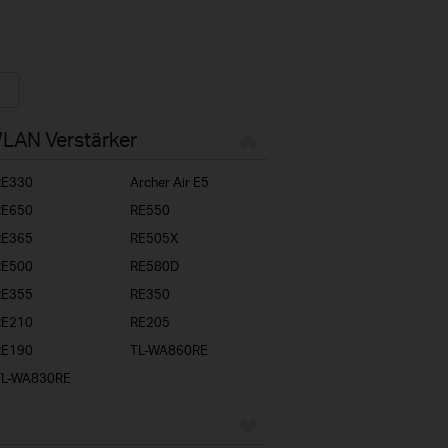
WLAN Verstärker
RE330
Archer Air E5
RE650
RE550
RE365
RE505X
RE500
RE580D
RE355
RE350
RE210
RE205
RE190
TL-WA860RE
TL-WA830RE