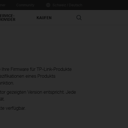
tner
Community
Schweiz / Deutsch
ERVICE-
Search
KAUFEN
ROVIDER
ie Ihre Firmware für TP-Link-Produkte
zifikationen eines Produkts
unktion.
tor gezeigten Version entspricht. Jede
ät.
te verfügbar.