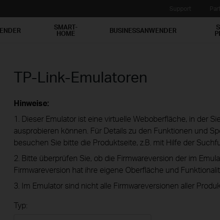
Support
Par
SMART-
S
WENDER
BUSINESSANWENDER
HOME
P
TP-Link-Emulatoren
Hinweise:
1. Dieser Emulator ist eine virtuelle Weboberfläche, in der S
ausprobieren können. Für Details zu den Funktionen und Spe
besuchen Sie bitte die Produktseite, z.B. mit Hilfe der Suchf
2. Bitte überprüfen Sie, ob die Firmwareversion der im Emula
Firmwareversion hat ihre eigene Oberfläche und Funktionalit
3. Im Emulator sind nicht alle Firmwareversionen aller Produk
Typ: