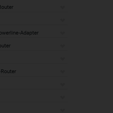
Router
Powerline-Adapter
outer
-Router