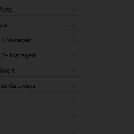
Plate
oor
 L3 Managed
 L2+ Managed
Smart
red Gateways