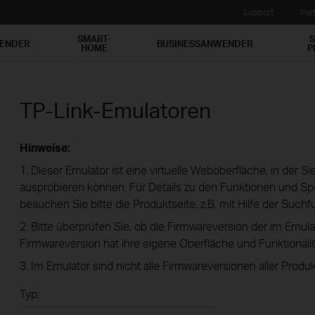
Support
Par
SMART-
S
WENDER
BUSINESSANWENDER
HOME
P
TP-Link-Emulatoren
Hinweise:
1. Dieser Emulator ist eine virtuelle Weboberfläche, in der S
ausprobieren können. Für Details zu den Funktionen und Spe
besuchen Sie bitte die Produktseite, z.B. mit Hilfe der Suchf
2. Bitte überprüfen Sie, ob die Firmwareversion der im Emula
Firmwareversion hat ihre eigene Oberfläche und Funktionalit
3. Im Emulator sind nicht alle Firmwareversionen aller Produk
Typ: