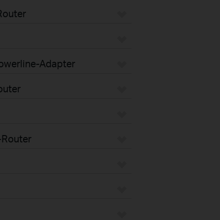
Router
Powerline-Adapter
outer
-Router