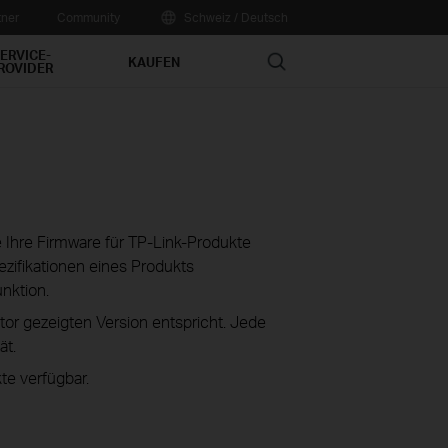
tner
Community
Schweiz / Deutsch
ERVICE-
Search
KAUFEN
ROVIDER
ie Ihre Firmware für TP-Link-Produkte
zifikationen eines Produkts
unktion.
tor gezeigten Version entspricht. Jede
ät.
te verfügbar.