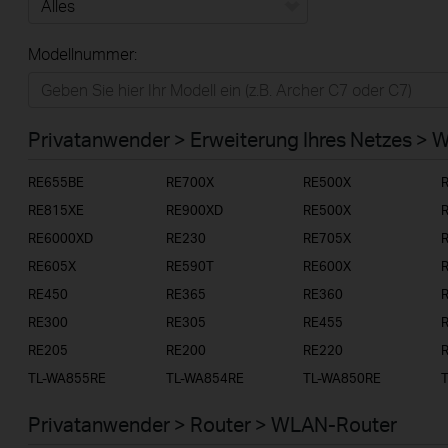
Alles
Modellnummer:
Privatanwender
Smart-Home
Privatanwender > Erweiterung Ihres Netzes > 
Businessanwender
RE655BE
RE700X
RE500X
Service-Provider
RE815XE
RE900XD
RE500X
RE6000XD
RE230
RE705X
RE605X
RE590T
RE600X
RE450
RE365
RE360
RE300
RE305
RE455
RE205
RE200
RE220
TL-WA855RE
TL-WA854RE
TL-WA850RE
Privatanwender > Router > WLAN-Router