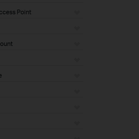
ccess Point
Mount
e