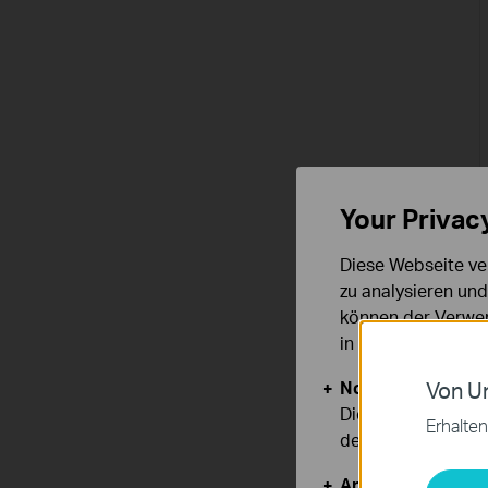
Your Privac
Diese Webseite ve
zu analysieren un
können der Verwen
in unseren
Datens
Notwendige Cook
Von Un
Diese Cookies sind
Erhalten
deaktiviert werden
Analyse- und Mar