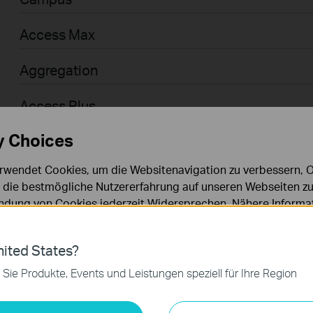
Access Max
Aggregation
Access Plus
y Choices
Access
rwendet Cookies, um die Websitenavigation zu verbessern, On
Access Pro
d die bestmögliche Nutzererfahrung auf unseren Webseiten zu
dung von Cookies jederzeit Widersprechen. Nähere Informat
Businessanwender > Omada > WiFi > GPON
chutzhinweisen
.
Agile
ies
ited States?
 zur Funktion der Website erforderlich und können in Ihren 
 Sie Produkte, Events und Leistungen speziell für Ihre Region
.
Businessanwender > Omada > Router > Wired
keting-Cookies