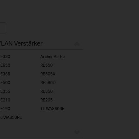
WLAN Verstärker
RE330
Archer Air E5
RE650
RE550
RE365
RE505X
RE500
RE580D
RE355
RE350
RE210
RE205
RE190
TL-WA860RE
TL-WA830RE