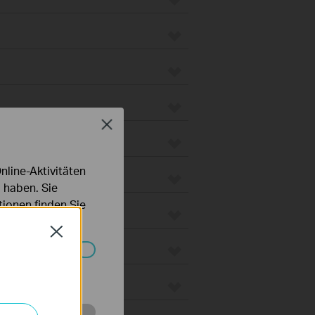
Close
line-Aktivitäten
 haben. Sie
ionen finden Sie
Close
Systemen nicht
 Gateways