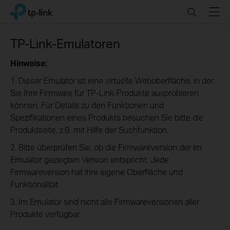
Click
Search
Menu
TP-Link, Reliably Smart
to
skip
the
TP-Link-Emulatoren
navigation
bar
Hinweise:
1. Dieser Emulator ist eine virtuelle Weboberfläche, in der
Sie Ihre Firmware für TP-Link-Produkte ausprobieren
können. Für Details zu den Funktionen und
Spezifikationen eines Produkts besuchen Sie bitte die
Produktseite, z.B. mit Hilfe der Suchfunktion.
2. Bitte überprüfen Sie, ob die Firmwareversion der im
Emulator gezeigten Version entspricht. Jede
Firmwareversion hat ihre eigene Oberfläche und
Funktionalität.
3. Im Emulator sind nicht alle Firmwareversionen aller
Produkte verfügbar.