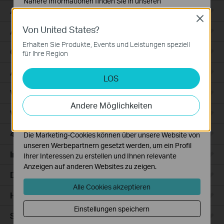
Nähere Informationen finden Sie in unseren
Access
Datenschutzhinweisen
.
Close
Von United States?
Notwendige Cookies
Access Pro
Diese Cookies sind zur Funktion der Website
Erhalten Sie Produkte, Events und Leistungen speziell
erforderlich und können in Ihren Systemen nicht
GPON
für Ihre Region
deaktiviert werden.
Agile
LOS
Analyse- und Marketing-Cookies
Analyse-Cookies ermöglichen es uns, Ihre Aktivitäten
Wired Gateways
auf unserer Website zu analysieren, um die
Andere Möglichkeiten
Funktionsweise unserer Website zu verbessern und
WiFi Gateways
anzupassen.
4G/5G WiFi Gateways
Die Marketing-Cookies können über unsere Website von
unseren Werbepartnern gesetzt werden, um ein Profil
Integrated Gateways
Ihrer Interessen zu erstellen und Ihnen relevante
Anzeigen auf anderen Websites zu zeigen.
DSL Gateways
Alle Cookies akzeptieren
Hardware
Einstellungen speichern
Software