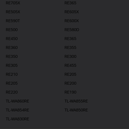
RE705X
RE365
RE505X
RE605X
RE590T
RE600X
RE500
RE580D
RE450
RE365
RE360
RE355
RE350
RE300
RE305
RE455
RE210
RE205
RE205
RE200
RE220
RE190
TL-WA860RE
TL-WA855RE
TL-WA854RE
TL-WA850RE
TL-WA830RE