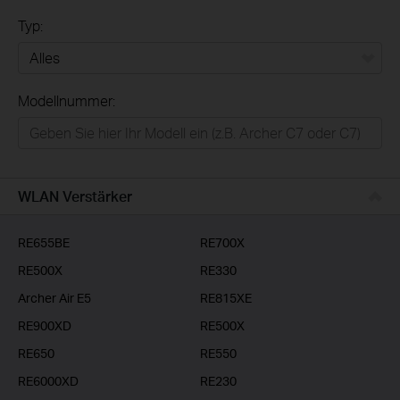
Typ:
Alles
Modellnummer:
Privatanwender
Smart-Home
Businessanwender
WLAN Verstärker
Service-Provider
RE655BE
RE700X
RE500X
RE330
Archer Air E5
RE815XE
RE900XD
RE500X
RE650
RE550
RE6000XD
RE230