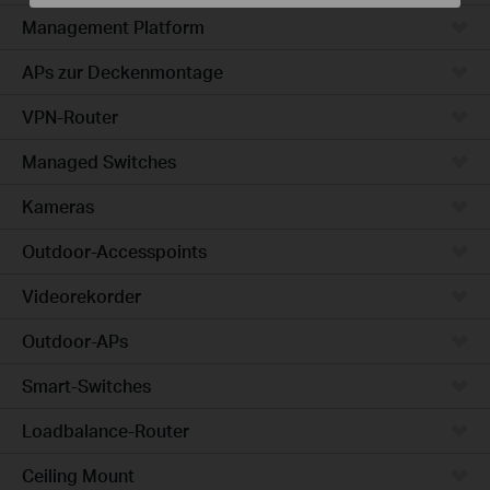
Management Platform
APs zur Deckenmontage
VPN-Router
Managed Switches
Kameras
Outdoor-Accesspoints
Videorekorder
Outdoor-APs
Smart-Switches
Loadbalance-Router
Ceiling Mount