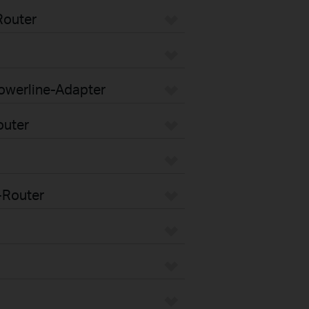
Router
Powerline-Adapter
outer
-Router