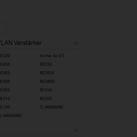
WLAN Verstärker
RE330
Archer Air E5
RE650
RE550
RE365
RE505X
RE500
RE580D
RE355
RE350
RE210
RE205
RE190
TL-WA860RE
TL-WA830RE