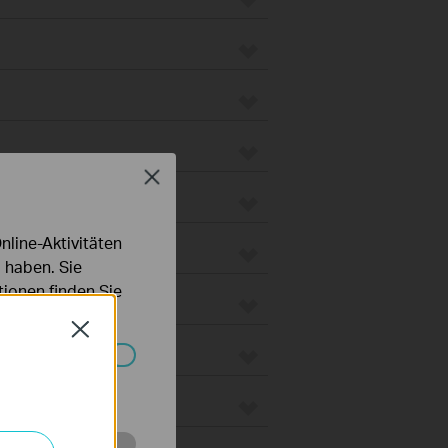
Close
line-Aktivitäten
 haben. Sie
ionen finden Sie
Close
Systemen nicht
 Gateways