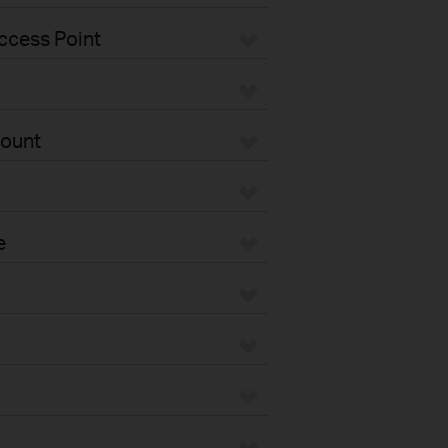
ccess Point
Mount
e