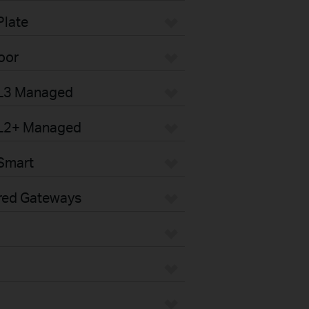
Plate
oor
 L3 Managed
 L2+ Managed
Smart
red Gateways