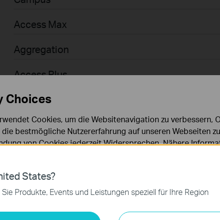
Access Max
Aggregation
Access Plus
y Choices
Access
rwendet Cookies, um die Websitenavigation zu verbessern, On
Access Pro
d die bestmögliche Nutzererfahrung auf unseren Webseiten zu
dung von Cookies jederzeit Widersprechen. Nähere Informat
Businessanwender > Omada > WiFi > GPON
chutzhinweisen
.
Agile
ies
ited States?
 zur Funktion der Website erforderlich und können in Ihren 
 Sie Produkte, Events und Leistungen speziell für Ihre Region
.
Businessanwender > Omada > Router > Wired
keting-Cookies