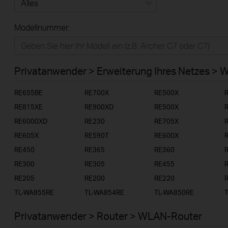
Alles
Modellnummer:
Privatanwender
Smart-Home
Privatanwender > Erweiterung Ihres Netzes > 
Businessanwender
RE655BE
RE700X
RE500X
Service-Provider
RE815XE
RE900XD
RE500X
RE6000XD
RE230
RE705X
RE605X
RE590T
RE600X
RE450
RE365
RE360
RE300
RE305
RE455
RE205
RE200
RE220
TL-WA855RE
TL-WA854RE
TL-WA850RE
Privatanwender > Router > WLAN-Router