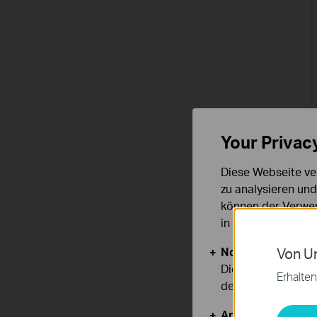
Your Privac
Diese Webseite ve
zu analysieren un
können der Verwen
in unseren
Datens
Notwendige Cook
Von Un
Diese Cookies sind
Erhalten
deaktiviert werden
Analyse- und Mar