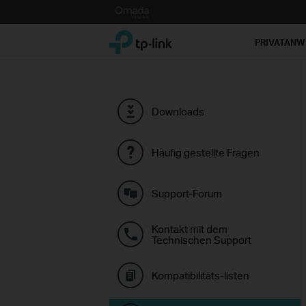
Click
to
TP-Link, Reliably Smart
skip
PRIVATAN
the
navigation
bar
Downloads
Häufig gestellte Fragen
Support-Forum
Kontakt mit dem
Technischen Support
Kompatibilitäts-listen