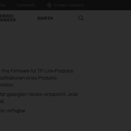
tner
Community
Schweiz / Deutsch
ERVICE-
Search
KAUFEN
ROVIDER
ie Ihre Firmware für TP-Link-Produkte
zifikationen eines Produkts
unktion.
tor gezeigten Version entspricht. Jede
ät.
te verfügbar.