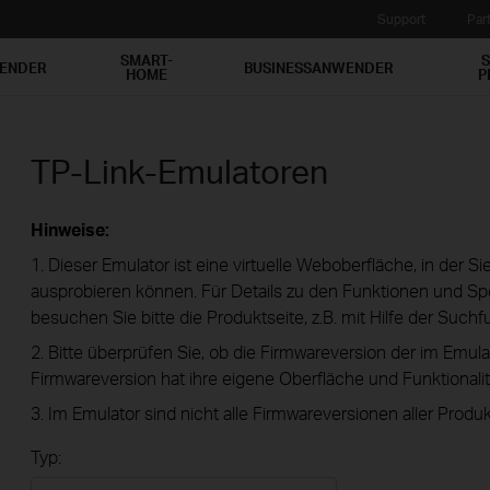
Support
Par
SMART-
S
WENDER
BUSINESSANWENDER
HOME
P
TP-Link-Emulatoren
Hinweise:
1. Dieser Emulator ist eine virtuelle Weboberfläche, in der S
ausprobieren können. Für Details zu den Funktionen und Spe
besuchen Sie bitte die Produktseite, z.B. mit Hilfe der Suchf
2. Bitte überprüfen Sie, ob die Firmwareversion der im Emula
Firmwareversion hat ihre eigene Oberfläche und Funktionalit
3. Im Emulator sind nicht alle Firmwareversionen aller Produk
Typ: