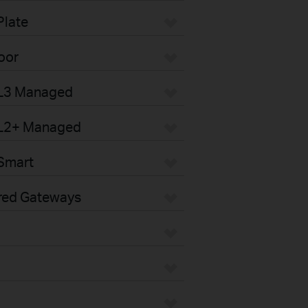
Plate
oor
 L3 Managed
 L2+ Managed
Smart
red Gateways