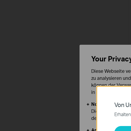
Your Privac
Diese Webseite ve
zu analysieren un
können der Verwen
in unseren
Datens
Notwendige Cook
Von Un
Diese Cookies sind
Erhalten
deaktiviert werden
Analyse- und Mar