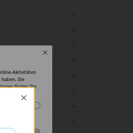
Close
line-Aktivitäten
 haben. Sie
ionen finden Sie
Close
Systemen nicht
 Gateways