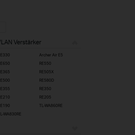
WLAN Verstärker
RE330
Archer Air E5
RE650
RE550
RE365
RE505X
RE500
RE580D
RE355
RE350
RE210
RE205
RE190
TL-WA860RE
TL-WA830RE