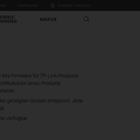
tner
Community
Schweiz / Deutsch
ERVICE-
Search
KAUFEN
ROVIDER
ie Ihre Firmware für TP-Link-Produkte
zifikationen eines Produkts
unktion.
tor gezeigten Version entspricht. Jede
ät.
te verfügbar.