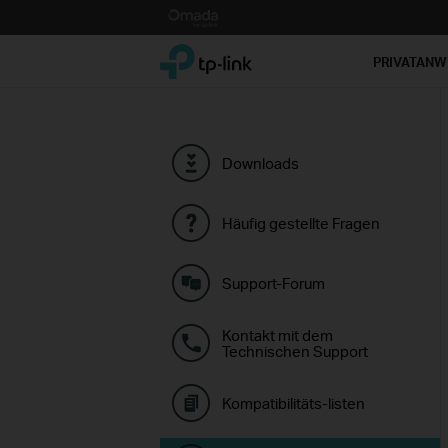
Click
to
TP-Link, Reliably Smart
skip
PRIVATAN
the
navigation
bar
Downloads
Häufig gestellte Fragen
Support-Forum
Kontakt mit dem
Technischen Support
Kompatibilitäts-listen