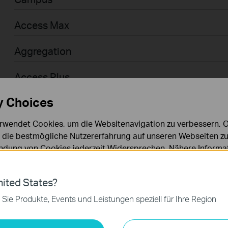
Access Max
Aggregation
Access Plus
y Choices
Access
rwendet Cookies, um die Websitenavigation zu verbessern, On
Access Pro
d die bestmögliche Nutzererfahrung auf unseren Webseiten zu
dung von Cookies jederzeit Widersprechen. Nähere Informat
Businessanwender > Omada > WiFi > GPON
chutzhinweisen
.
Agile
ies
ited States?
 zur Funktion der Website erforderlich und können in Ihren 
 Sie Produkte, Events und Leistungen speziell für Ihre Region
.
Businessanwender > Omada > Router > Wired
keting-Cookies