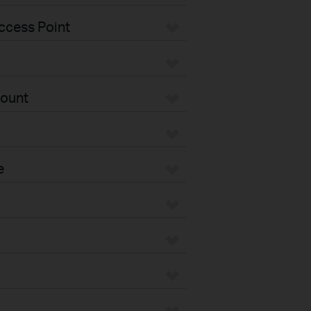
ccess Point
Mount
e