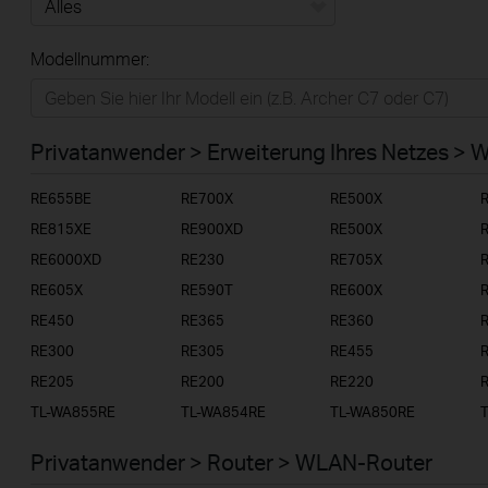
Alles
Modellnummer:
Privatanwender
Smart-Home
Privatanwender > Erweiterung Ihres Netzes > 
Businessanwender
RE655BE
RE700X
RE500X
Service-Provider
RE815XE
RE900XD
RE500X
RE6000XD
RE230
RE705X
RE605X
RE590T
RE600X
RE450
RE365
RE360
RE300
RE305
RE455
RE205
RE200
RE220
TL-WA855RE
TL-WA854RE
TL-WA850RE
Privatanwender > Router > WLAN-Router