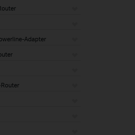
Router
Powerline-Adapter
outer
-Router