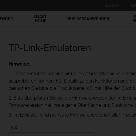
Support
Par
SMART-
S
WENDER
BUSINESSANWENDER
HOME
P
TP-Link-Emulatoren
Hinweise:
1. Dieser Emulator ist eine virtuelle Weboberfläche, in der S
ausprobieren können. Für Details zu den Funktionen und Spe
besuchen Sie bitte die Produktseite, z.B. mit Hilfe der Suchf
2. Bitte überprüfen Sie, ob die Firmwareversion der im Emula
Firmwareversion hat ihre eigene Oberfläche und Funktionalit
3. Im Emulator sind nicht alle Firmwareversionen aller Produk
Typ: