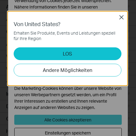
Verwendung von Cookies jederzeit Widersprechen.
Access
Nähere Informationen finden Sie in unseren
Datenschutzhinweisen
.
Close
Access Pro
Von United States?
Notwendige Cookies
Diese Cookies sind zur Funktion der Website
GPON
Erhalten Sie Produkte, Events und Leistungen speziell
erforderlich und können in Ihren Systemen nicht
für Ihre Region
deaktiviert werden.
Agile
LOS
Analyse- und Marketing-Cookies
Wired Gateways
Analyse-Cookies ermöglichen es uns, Ihre Aktivitäten
auf unserer Website zu analysieren, um die
WiFi Gateways
Andere Möglichkeiten
Funktionsweise unserer Website zu verbessern und
anzupassen.
4G/5G WiFi Gateways
Die Marketing-Cookies können über unsere Website von
Integrated Gateways
unseren Werbepartnern gesetzt werden, um ein Profil
Ihrer Interessen zu erstellen und Ihnen relevante
DSL Gateways
Anzeigen auf anderen Websites zu zeigen.
Cloud-Based
Alle Cookies akzeptieren
Hardware
Einstellungen speichern