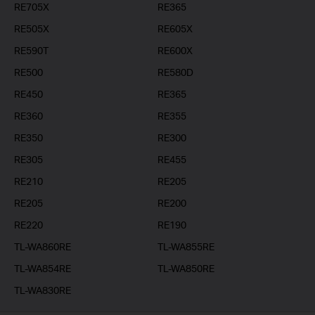
RE705X
RE365
RE505X
RE605X
RE590T
RE600X
RE500
RE580D
RE450
RE365
RE360
RE355
RE350
RE300
RE305
RE455
RE210
RE205
RE205
RE200
RE220
RE190
TL-WA860RE
TL-WA855RE
TL-WA854RE
TL-WA850RE
TL-WA830RE