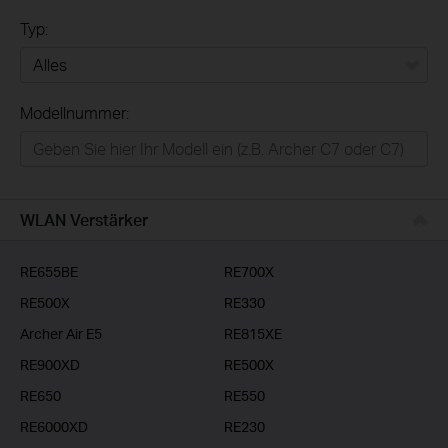
Typ:
Alles
Modellnummer:
Privatanwender
Smart-Home
Businessanwender
WLAN Verstärker
Service-Provider
RE655BE
RE700X
RE500X
RE330
Archer Air E5
RE815XE
RE900XD
RE500X
RE650
RE550
RE6000XD
RE230