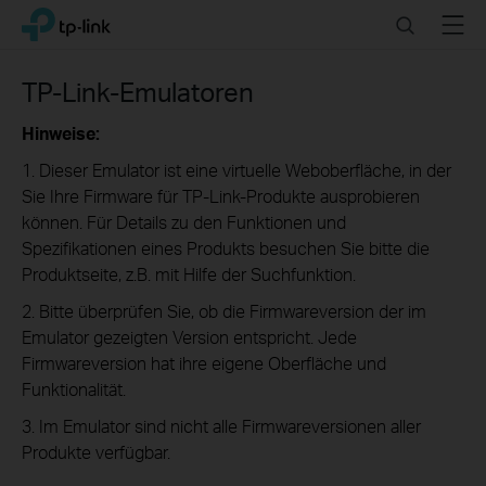
Click
Search
Menu
TP-Link, Reliably Smart
to
skip
the
TP-Link-Emulatoren
navigation
bar
Hinweise:
1. Dieser Emulator ist eine virtuelle Weboberfläche, in der
Sie Ihre Firmware für TP-Link-Produkte ausprobieren
können. Für Details zu den Funktionen und
Spezifikationen eines Produkts besuchen Sie bitte die
Produktseite, z.B. mit Hilfe der Suchfunktion.
2. Bitte überprüfen Sie, ob die Firmwareversion der im
Emulator gezeigten Version entspricht. Jede
Firmwareversion hat ihre eigene Oberfläche und
Funktionalität.
3. Im Emulator sind nicht alle Firmwareversionen aller
Produkte verfügbar.