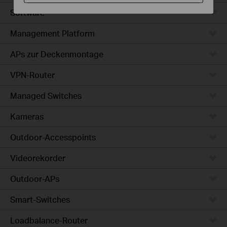
Software
Management Platform
APs zur Deckenmontage
VPN-Router
Managed Switches
Kameras
Outdoor-Accesspoints
Videorekorder
Outdoor-APs
Smart-Switches
Loadbalance-Router