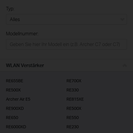
Typ:
Alles
Modellnummer:
Privatanwender
Smart-Home
Businessanwender
WLAN Verstärker
Service-Provider
RE655BE
RE700X
RE500X
RE330
Archer Air E5
RE815XE
RE900XD
RE500X
RE650
RE550
RE6000XD
RE230