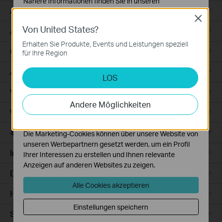
Nähere Informationen finden Sie in unseren
Access
Datenschutzhinweisen
.
Close
Von United States?
Notwendige Cookies
Access Pro
Diese Cookies sind zur Funktion der Website
Erhalten Sie Produkte, Events und Leistungen speziell
erforderlich und können in Ihren Systemen nicht
GPON
für Ihre Region
deaktiviert werden.
Agile
LOS
Analyse- und Marketing-Cookies
Analyse-Cookies ermöglichen es uns, Ihre Aktivitäten
Wired Gateways
auf unserer Website zu analysieren, um die
Andere Möglichkeiten
Funktionsweise unserer Website zu verbessern und
WiFi Gateways
anzupassen.
4G/5G WiFi Gateways
Die Marketing-Cookies können über unsere Website von
unseren Werbepartnern gesetzt werden, um ein Profil
Integrated Gateways
Ihrer Interessen zu erstellen und Ihnen relevante
Anzeigen auf anderen Websites zu zeigen.
DSL Gateways
Alle Cookies akzeptieren
Hardware
Einstellungen speichern
Software