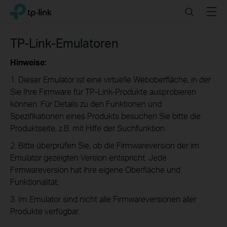
Click
Search
Menu
TP-Link, Reliably Smart
to
skip
the
TP-Link-Emulatoren
navigation
bar
Hinweise:
1. Dieser Emulator ist eine virtuelle Weboberfläche, in der
Sie Ihre Firmware für TP-Link-Produkte ausprobieren
können. Für Details zu den Funktionen und
Spezifikationen eines Produkts besuchen Sie bitte die
Produktseite, z.B. mit Hilfe der Suchfunktion.
2. Bitte überprüfen Sie, ob die Firmwareversion der im
Emulator gezeigten Version entspricht. Jede
Firmwareversion hat ihre eigene Oberfläche und
Funktionalität.
3. Im Emulator sind nicht alle Firmwareversionen aller
Produkte verfügbar.