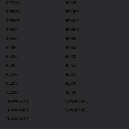
RE705X
RE365
RE505X
RE605X
RE590T
RE600X
RE500
RE580D
RE450
RE365
RE360
RE355
RE350
RE300
RE305
RE455
RE210
RE205
RE205
RE200
RE220
RE190
TL-WA860RE
TL-WA855RE
TL-WA854RE
TL-WA850RE
TL-WA830RE