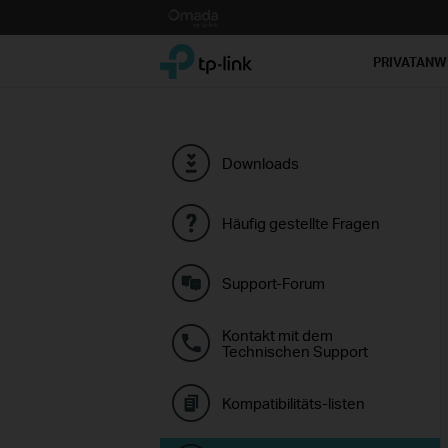
Click
to
TP-Link, Reliably Smart
skip
PRIVATAN
the
navigation
bar
Downloads
Häufig gestellte Fragen
Support-Forum
Kontakt mit dem
Technischen Support
Kompatibilitäts-listen