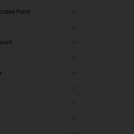
ccess Point
Mount
e