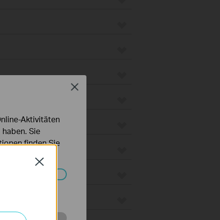
Close
line-Aktivitäten
 haben. Sie
ionen finden Sie
Close
Systemen nicht
 Gateways