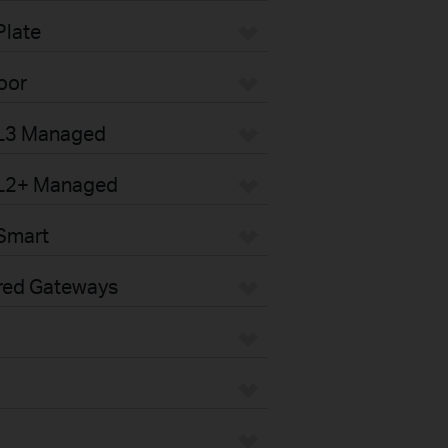
Plate
oor
 L3 Managed
 L2+ Managed
Smart
red Gateways