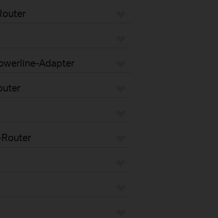
Router
Powerline-Adapter
outer
-Router