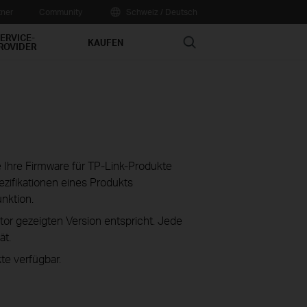
tner
Community
Schweiz / Deutsch
ERVICE-
Search
KAUFEN
ROVIDER
ie Ihre Firmware für TP-Link-Produkte
zifikationen eines Produkts
unktion.
tor gezeigten Version entspricht. Jede
ät.
te verfügbar.