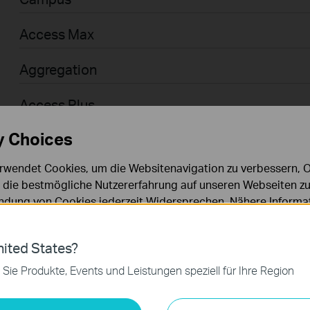
Access Max
Aggregation
Access Plus
y Choices
Access
rwendet Cookies, um die Websitenavigation zu verbessern, On
Access Pro
d die bestmögliche Nutzererfahrung auf unseren Webseiten zu
dung von Cookies jederzeit Widersprechen. Nähere Informat
Businessanwender > Omada > WiFi > GPON
chutzhinweisen
.
Agile
ies
ited States?
 zur Funktion der Website erforderlich und können in Ihren 
 Sie Produkte, Events und Leistungen speziell für Ihre Region
.
Businessanwender > Omada > Router > Wired
keting-Cookies