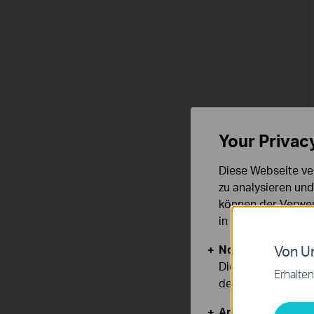
Your Privac
Diese Webseite ve
zu analysieren un
können der Verwen
in unseren
Datens
Notwendige Cook
Von Un
Diese Cookies sind
Erhalten
deaktiviert werden
Analyse- und Mar