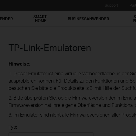
Support
Par
SMART-
S
WENDER
BUSINESSANWENDER
HOME
P
TP-Link-Emulatoren
Hinweise:
1. Dieser Emulator ist eine virtuelle Weboberfläche, in der S
ausprobieren können. Für Details zu den Funktionen und Spe
besuchen Sie bitte die Produktseite, z.B. mit Hilfe der Suchf
2. Bitte überprüfen Sie, ob die Firmwareversion der im Emula
Firmwareversion hat ihre eigene Oberfläche und Funktionalit
3. Im Emulator sind nicht alle Firmwareversionen aller Produk
Typ: