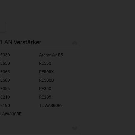
WLAN Verstärker
RE330
Archer Air E5
RE650
RE550
RE365
RE505X
RE500
RE580D
RE355
RE350
RE210
RE205
RE190
TL-WA860RE
TL-WA830RE