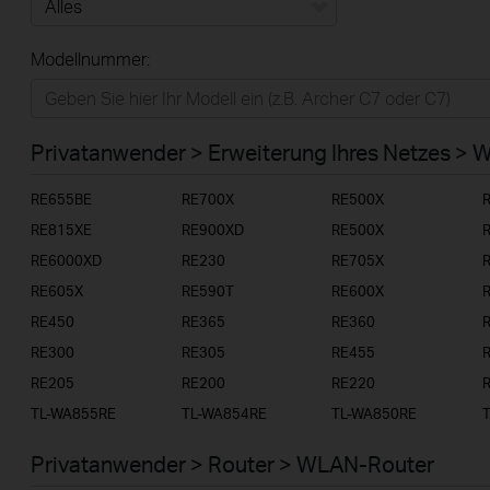
Alles
Modellnummer:
Privatanwender
Smart-Home
Privatanwender > Erweiterung Ihres Netzes > 
Businessanwender
RE655BE
RE700X
RE500X
Service-Provider
RE815XE
RE900XD
RE500X
RE6000XD
RE230
RE705X
RE605X
RE590T
RE600X
RE450
RE365
RE360
RE300
RE305
RE455
RE205
RE200
RE220
TL-WA855RE
TL-WA854RE
TL-WA850RE
Privatanwender > Router > WLAN-Router