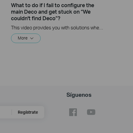
What to do if I fail to configure the
main Deco and get stuck on “We
couldn't find Deco”?
This video provides you with solutions when you fail to configure the main Deco and get stuck on the step ” We couldn’t find Deco”.
More
Síguenos
Regístrate