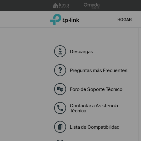
Click
to
TP-Link, Reliably Smart
skip
HOGAR
the
navigation
bar
Descargas
Preguntas más Frecuentes
Foro de Soporte Técnico
Contactar a Asistencia
Técnica
Lista de Compatibilidad