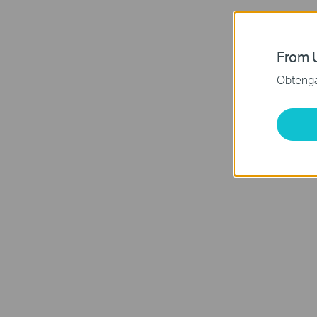
From U
Obtenga 