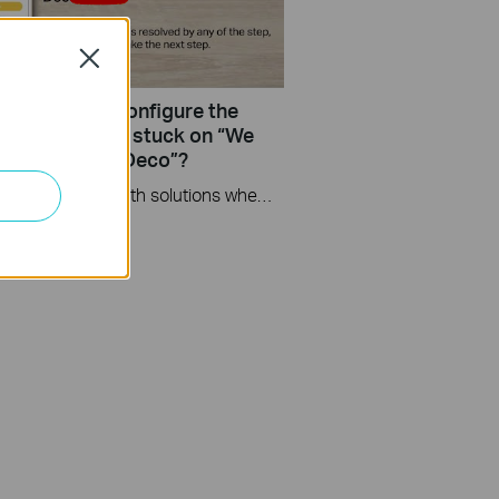
Close
do if I fail to configure the
te Deco and get stuck on “We
t find another Deco”?
This video provides you with solutions when you fail to configure the slave Deco and get stuck on the step ” We couldn't find another Deco”.