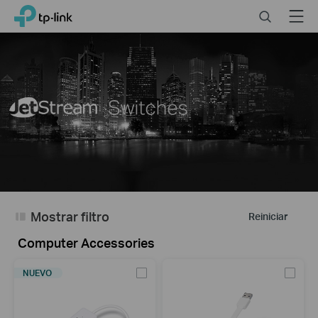
Click
Search
Menu
TP-Link, Reliably Smart
to
skip
the
navigation
bar
Mostrar filtro
Reiniciar
Computer Accessories
NUEVO