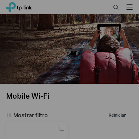
Click
Search
Menu
TP-Link, Reliably Smart
to
skip
the
navigation
bar
Mobile Wi-Fi
Mostrar filtro
Reiniciar