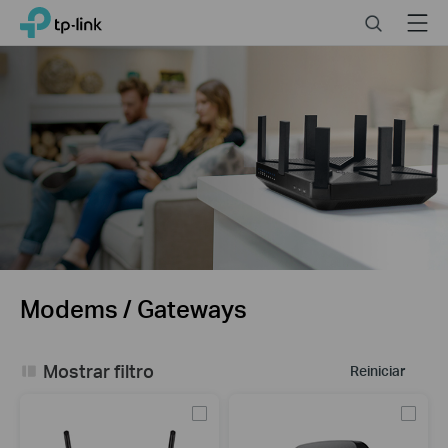
Click
Search
Menu
TP-Link, Reliably Smart
to
skip
the
navigation
bar
Modems / Gateways
Mostrar filtro
Reiniciar