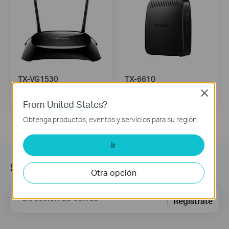
TX-VG1530
TX-6610
GPON Router Inalámbrico N300
Terminal GPON de 1 Puerto
Close
VoIP
Gigabit
From United States?
Obtenga productos, eventos y servicios para su región.
Ir
Suscripción
Otra opción
Dirección de correo
Regístrate